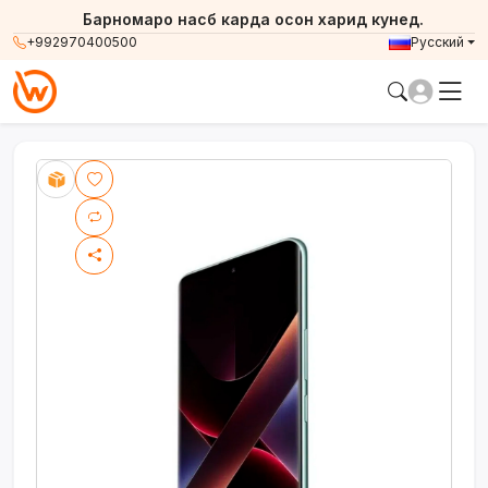
Барномаро насб карда осон харид кунед.
+992970400500
Русский