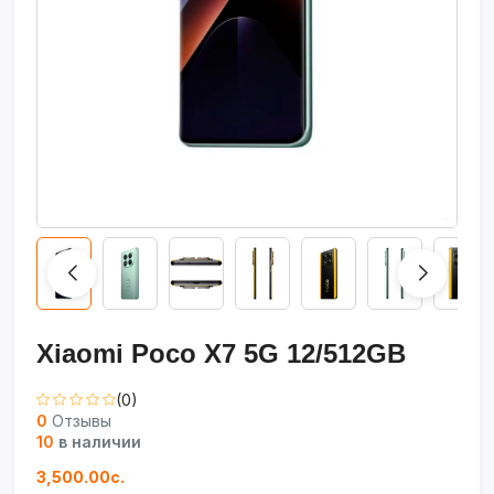
Xiaomi Poco X7 5G 12/512GB
(0)
0
Отзывы
10
в наличии
3,500.00с.