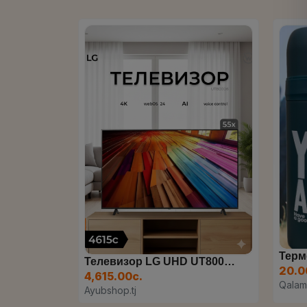
Термос SZM, 500 Мл
Телевизор LG UHD UT80006...
20.00с.
20.
Qalam
Qal