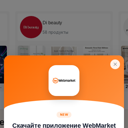
Fakhriddin shop
134 продукты
249.00с.
.
269.00с.
250.00с.
NEW
ения
Скачайте приложение WebMarket