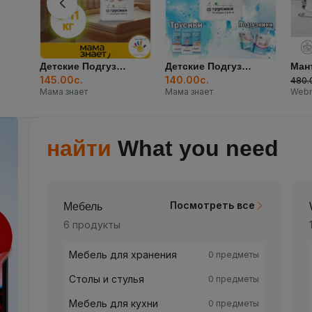
..
Детские Подгузники...
Мантоварка Arshai...
140.00с.
240.00с.
3,2
480.00с.
Мама знает
Webmarket
city 
найти
What you need
Посмотреть все
ebmarket Бренды
Спорт и отды
 продукты
12 продукты
Посмотреть в
Коляски
0 предметы
Фитнес
Сумки
0 предметы
Виды спорта
Бренды
1 предметы