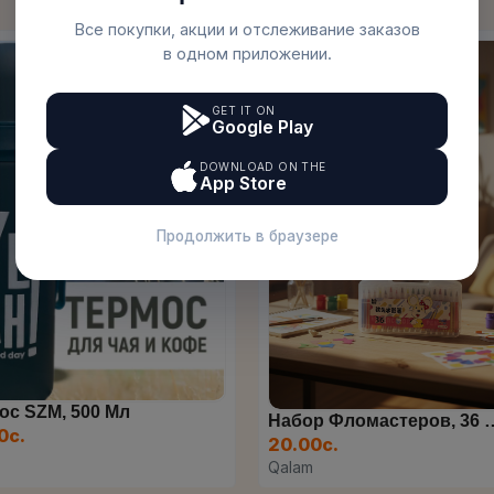
Все покупки, акции и отслеживание заказов
в одном приложении.
GET IT ON
Google Play
DOWNLOAD ON THE
App Store
Продолжить в браузере
Набор Фломастеров, 36 Цве...
Фломастеры
00с.
12.70с.
am
Qalam