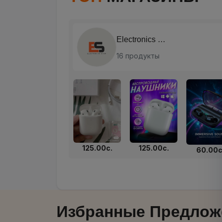
Di beauty
58 продукты
60.00с.
29.00с.
25.00с.
30.00с
Избранные Предлож