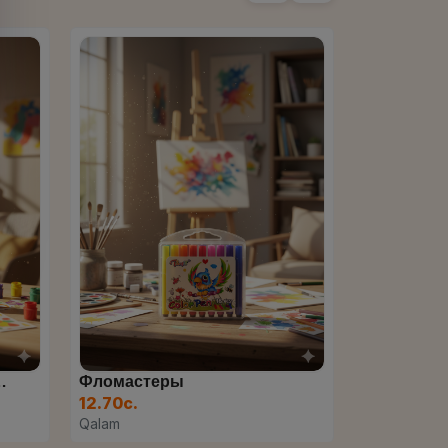
Чистящее Средство Domesto...
33.00с.
700.00с.
СУПЕРМАРКЕТ
M-mobile