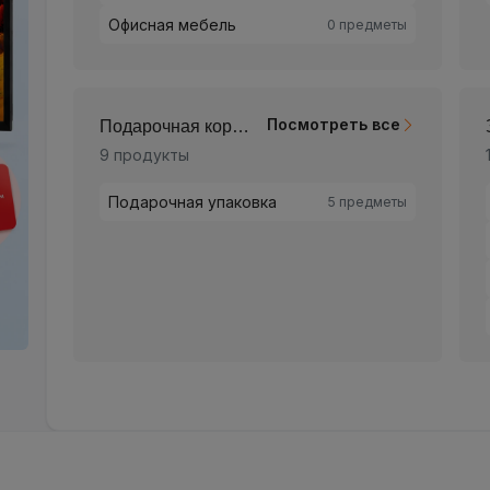
Спортивные 
Электротран
Посмотреть все
оомагазин
Бытовая техн
 продукты
319 продукты
Посмотреть в
Для кошек
0 предметы
Для собак
0 предметы
Техника для 
Для птиц
0 предметы
Климатическа
Корм и лакомства
0 предметы
Техника для 
Крупная быто