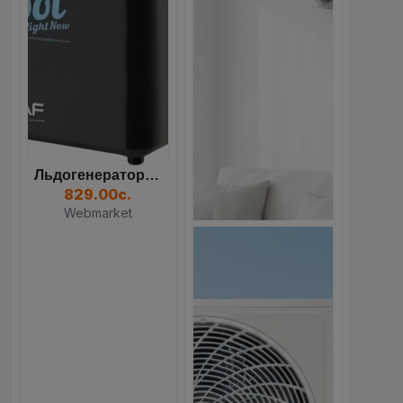
Льдогенератор RAF R.0311B...
829.00с.
Webmarket