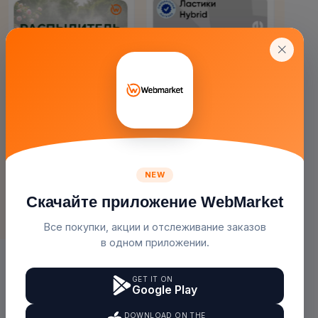
Система Туманообразования...
Ластик/резинка
250.00с.
1.00с.
( 1 )
( 1 )
Webmarket
Qalam
Не Упускай Шанс!
Лучшее Предложение На Сегодня