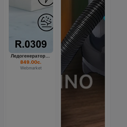
Все покупки, акции и отслеживание заказов
в одном приложении.
GET IT ON
Google Play
Ледогенератор (ледоделате...
82
12
22
45
849.00с.
DOWNLOAD ON THE
Days
Hours
Mins
Sec
Webmarket
App Store
Продолжить в браузере
Пылесос Uakeen ZL-930 4-В...
1,349.10с.
1,499.00с.