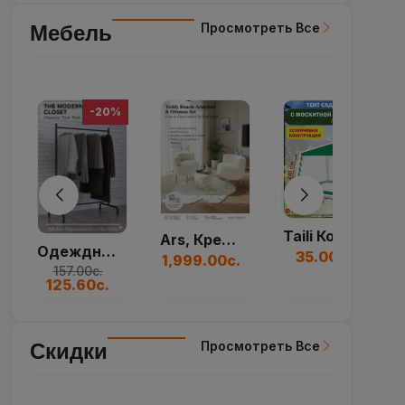
Taili Коробка Для...
Ars, Кресло, Набор...
Большая Круглая Ще...
35.00с.
1,999.00с.
230.00с.
Просмотреть Все
Скидки