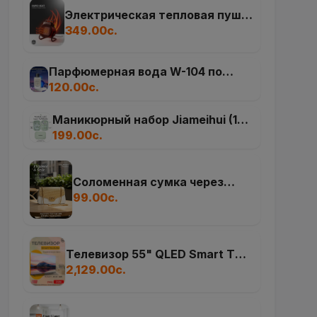
Парфюмерная вода W-104 по
мотивам Britney Spears Midnight
120.00с.
Fantasy (100 мл)
Маникюрный набор Jiameihui (18
предметов, нержавеющая сталь)
199.00с.
Cоломенная сумка через
плечо
99.00с.
Телевизор 55" QLED Smart TV
(4K UHD)
2,129.00с.
Пароочиститель RAF R.11216 (11
в 1)
420.00с.