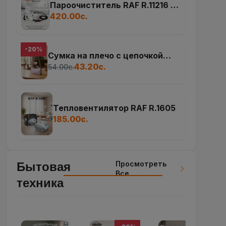
-20%
Сумка на плечо с цепочкой
Good club
43.20с.
54.00с.
Тепловентилятор RAF R.1605
185.00с.
Просмотреть
Бытовая
Все
техника
-20%