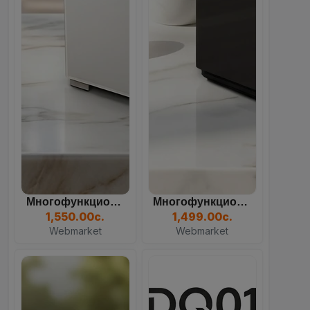
Многофункциональный Кулер...
Многофункциональный Кулер...
82
12
22
45
1,550.00с.
1,499.00с.
Days
Hours
Mins
Sec
Webmarket
Webmarket