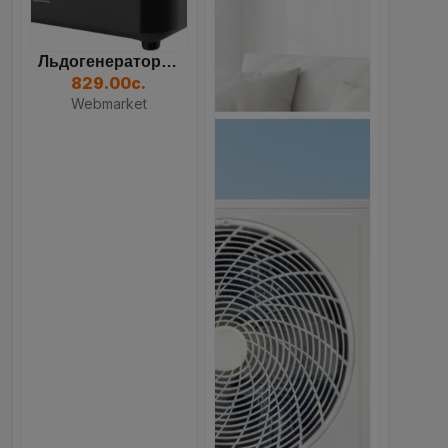
Льдогенератор RAF R.0311B...
829.00с.
Webmarket