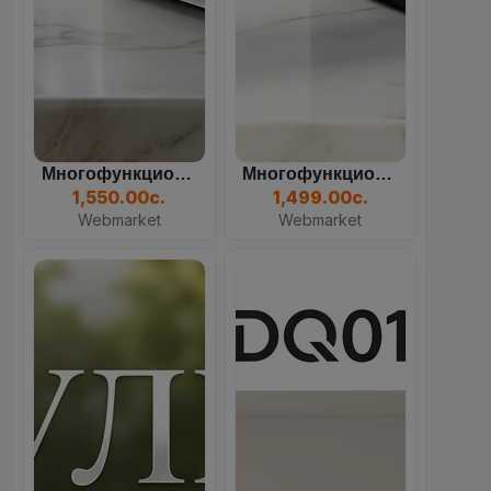
Многофункциональный Кулер...
Многофункциональный Кулер...
82
11
33
35
1,550.00с.
1,499.00с.
Days
Hours
Mins
Sec
Webmarket
Webmarket