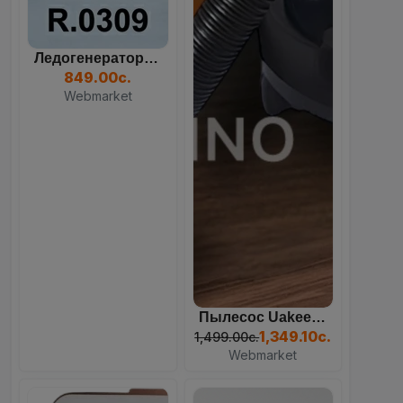
Все покупки, акции и отслеживание заказов
в одном приложении.
GET IT ON
Google Play
Ледогенератор (ледоделате...
82
11
33
35
849.00с.
DOWNLOAD ON THE
Days
Hours
Mins
Sec
Webmarket
App Store
Продолжить в браузере
Пылесос Uakeen ZL-930 4-В...
1,349.10с.
1,499.00с.