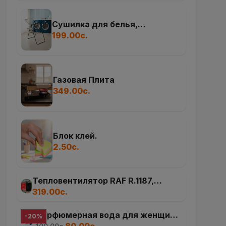
Обогреватель электрический
SKYWORTH A654
1,249.00с.
Сушилка для белья,
напольная
199.00с.
Газовая Плита
349.00с.
Блок клей.
2.50с.
Тепловентилятор RAF R.1187,
корпус поворотный 180 градусов,
319.00с.