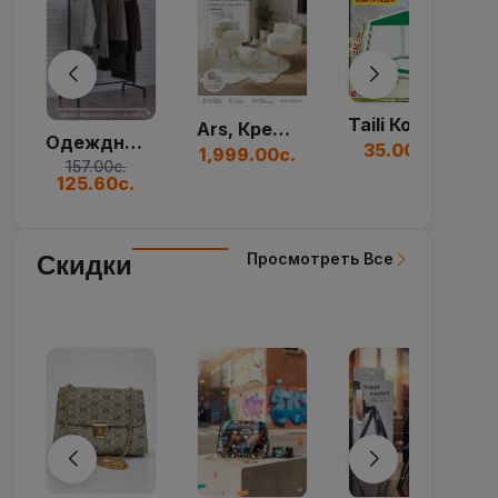
Taili Коробка Для...
Ars, Кресло, Набор...
Большая Круглая Ще...
35.00с.
1,999.00с.
230.00с.
Просмотреть Все
Скидки