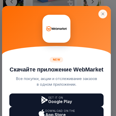
Система Туманообразования...
Ластик/резинка
250.00с.
1.00с.
( 1 )
( 1 )
Webmarket
Qalam
Не Упускай Шанс!
Лучшее Предложение На Сегодня