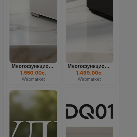
Многофункциональный Кулер...
Многофункциональный Кулер...
84
11
12
34
1,550.00с.
1,499.00с.
Days
Hours
Mins
Sec
Webmarket
Webmarket