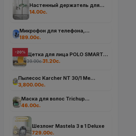
Настенный держатель для
швабры
14.00с.
Микрофон для телефона,
петличка K8,K9, микрофон для
189.00с.
смартфона, для iPhone и Android,
2 шт
-20%
Щетка для лица POLO SMART
для массажа
31.20с.
39.00с.
Пылесос Karcher NT 30/1 Me
Classic Edition *EU (1.428-568.0)
3,800.00с.
влажной и сухой уборки, 1500 Вт,
контейнер объемом 30 л
Маска для волос Trichup
«Здоровые, длинные и сильные»
46.00с.
(Hot Oil Treatment)
Шезлонг Mastela 3 в 1 Deluxe
729.00с.