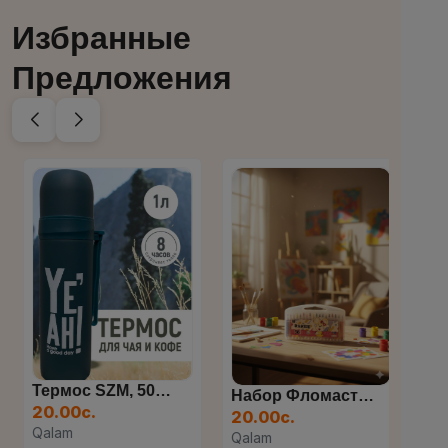
Избранные
Предложения
Термос SZM, 500 Мл
Набор Фломастеров, 36 Цве...
Фл
20.00с.
20.00с.
12.
Qalam
Qalam
Qal