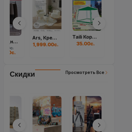
Taili Коробка Для...
Ars, Кресло, Набор...
Большая Круглая Ще...
35.00с.
1,999.00с.
230.00с.
Просмотреть Все
Скидки