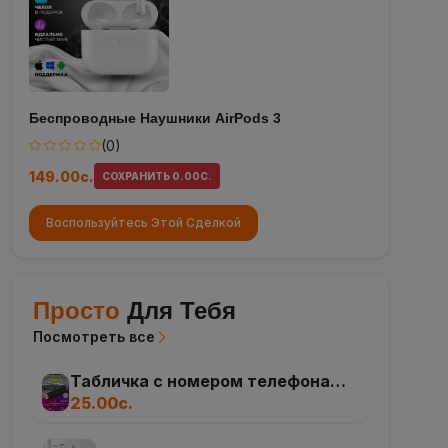
Беспроводные Наушники AirPods 3
(0)
149.00с.
СОХРАНИТЬ 0.00С.
Воспользуйтесь Этой Сделкой
Просто
Для Тебя
Посмотреть все
Табличка с номером телефона
для автомобиля, автовизитка для
25.00с.
парковки