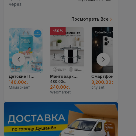
через:
Посмотреть Все
-50%
Детские Подгузники...
Мантоварка Arshai...
Смартфон Xiaomi Re...
Удлинитель 3гн Х 5...
480.00с.
.
3,200.00с.
65.00с.
240.00с.
ет
city set
ЧУДА ЧУДА
Webmarket