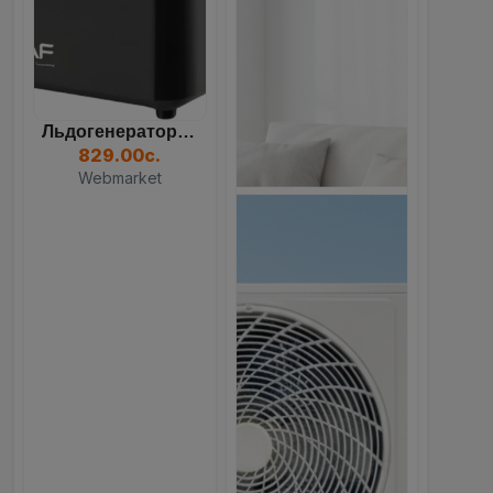
Льдогенератор RAF R.0311B...
829.00с.
Webmarket