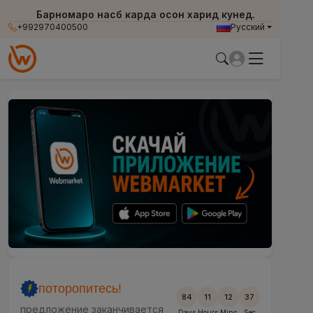
Барномаро насб карда осон харид кунед.
Барномаро насб карда осон харид кунед.
+992970400500
Русский
поторопитесь!
84
11
12
34
предложение заканчивается
Days
Hours
Mins
Sec