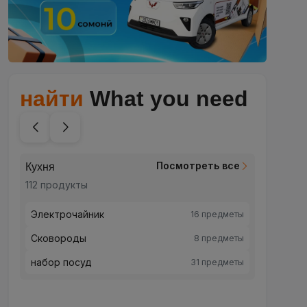
найти
What you need
Посмотреть все
Кухня
Красот
112 продукты
248 пр
Электрочайник
Красо
16 предметы
Сковороды
Уход 
8 предметы
набор посуд
Уход 
31 предметы
Для м