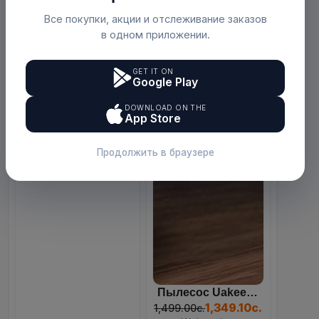
Все покупки, акции и отслеживание заказов
в одном приложении.
GET IT ON
Google Play
Ледогенератор (ледоделате...
84
11
12
34
849.00с.
DOWNLOAD ON THE
Days
Hours
Mins
Sec
Webmarket
App Store
Продолжить в браузере
Пылесос Uakeen ZL-930 4-В...
1,349.10с.
1,499.00с.