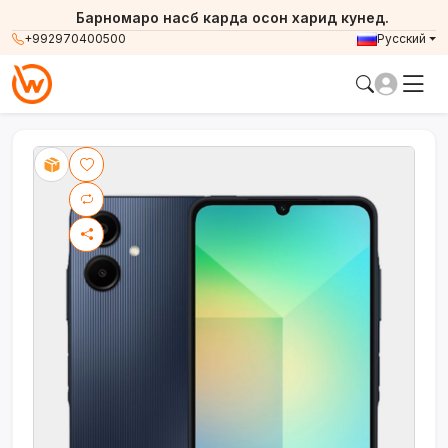
Барномаро насб карда осон харид кунед.
+992970400500
Русский