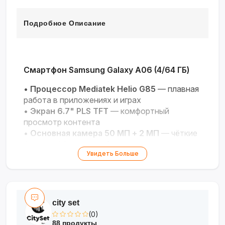
Подробное Описание
Смартфон Samsung Galaxy A06 (4/64 ГБ)
•
Процессор Mediatek Helio G85
— плавная
работа в приложениях и играх
•
Экран 6.7" PLS TFT
— комфортный
просмотр контента
•
Основная камера 50 МП + 2 МП
— чёткие
фото с эффектом глубины
Увидеть Больше
•
Аккумулятор 5000 мА·ч с зарядкой 25
Вт
— долгая работа
•
Сканер отпечатков в кнопке
— быстрая и
безопасная разблокировка
city set
Официальная гарантия 1 год
— IMEI
(0)
зарегистрирован производителем
88 продукты