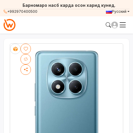
Барномаро насб карда осон харид кунед.
+992970400500
Русский