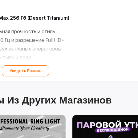
ax 256 Гб (Desert Titanium)
ная прочность и стиль
0 Гц и разрешение Full HD+
ух активных операторов
 пыли и воде
 и высокая производительность
Увидеть Больше
й детали!
??
 Из Других Магазинов