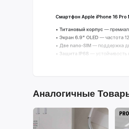
Смартфон Apple iPhone 16 Pro M
•
Титановый корпус
— премиаль
•
Экран 6.9" OLED
— частота 12
•
Две nano-SIM
— поддержка дв
•
Защита IP68
— устойчивость к
•
iOS 18
— современные функции
Мощь и элегантность в каждо
Аналогичные Товары