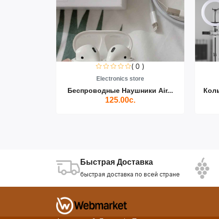
0 )
( 0 )
re
Electronics store
ики Air...
Беспроводные Наушники Air...
Кол
125.00с.
Быстрая Доставка
быстрая доставка по всей стране