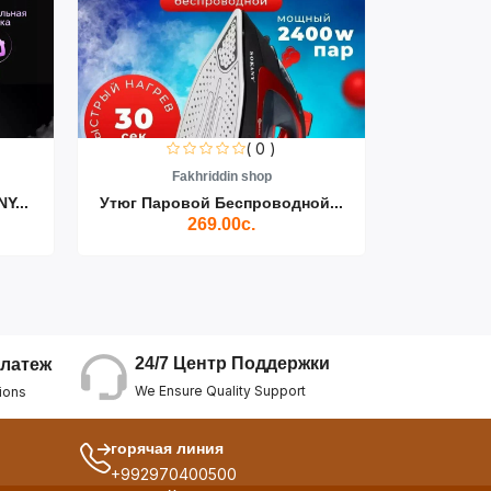
( 0 )
Fakhriddin shop
F
Y...
Утюг Паровой Беспроводной...
Пылесос D
269.00с.
24/7 Центр Поддержки
латеж
We Ensure Quality Support
ions
горячая линия
+992970400500