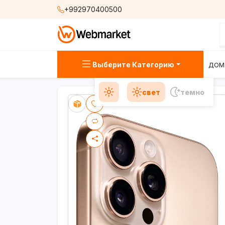
+992970400500
Выберите Категорию
ДОМ
свет
темно