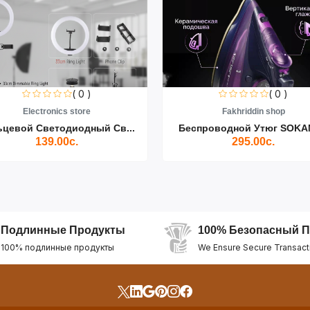
( 0 )
( 0 )
Electronics store
Fakhriddin shop
ьцевой Светодиодный Св...
Беспроводной Утюг SOKAN
139.00с.
295.00с.
Подлинные Продукты
100% Безопасный П
100% подлинные продукты
We Ensure Secure Transact