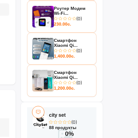
Роутер Модем
Wi-Fi...
(0)
230.00с.
Смартфон
Xiaomi Qi...
(0)
1,400.00с.
Смартфон
Xiaomi Qi...
(0)
1,200.00с.
city set
(0)
88 продукты
0%