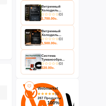
Витринный
Холодиль...
(0)
1,700.00с.
Витринный
Холодиль...
(0)
1,500.00с.
Система
Туманообра...
(0)
220.00с.
Webmarket
(0)
287 Продукты
100%