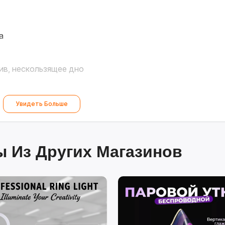
а
ив, нескользящее дно
Увидеть Больше
 Из Других Магазинов