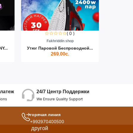
( 0 )
Fakhriddin shop
F
Y...
Утюг Паровой Беспроводной...
Пылесос D
269.00с.
24/7 Центр Поддержки
латеж
We Ensure Quality Support
ions
горячая линия
+992970400500
другой