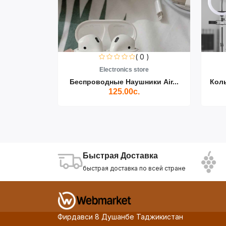
0 )
( 0 )
re
Electronics store
ики Air...
Беспроводные Наушники Air...
Кол
125.00с.
Быстрая Доставка
быстрая доставка по всей стране
Фирдавси 8 Душанбе Таджикистан