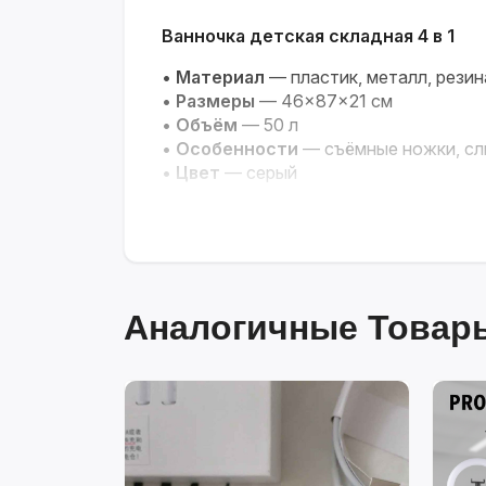
Ванночка детская складная 4 в 1
•
Материал
— пластик, металл, резин
•
Размеры
— 46×87×21 см
•
Объём
— 50 л
•
Особенности
— съёмные ножки, сл
•
Цвет
— серый
Аналогичные Товары