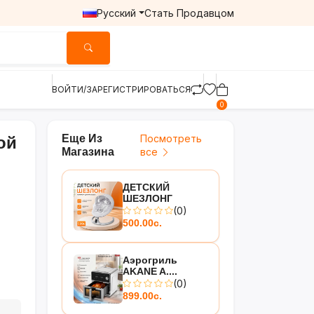
Русский
Стать Продавцом
ВОЙТИ/ЗАРЕГИСТРИРОВАТЬСЯ
0
Еще Из
Посмотреть
ой
Магазина
все
ДЕТСКИЙ
ШЕЗЛОНГ
(0)
500.00с.
Аэрогриль
AKANE A....
(0)
899.00с.