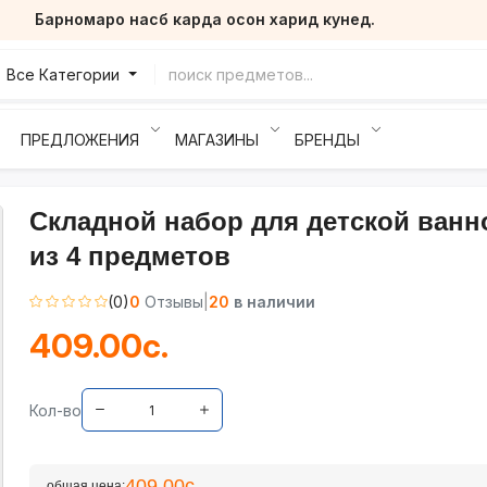
Барномаро насб карда осон харид кунед.
Все Категории
ПРЕДЛОЖЕНИЯ
МАГАЗИНЫ
БРЕНДЫ
Складной набор для детской ванн
из 4 предметов
(0)
0
Отзывы
|
20
в наличии
409.00с.
Кол-во
409.00с.
общая цена: