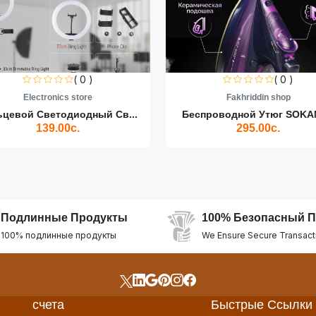
( 0 )
( 0 )
Electronics store
Fakhriddin shop
ьцевой Светодиодный Св...
Беспроводной Утюг SOKAN
139.00с.
295.00с.
Подлинные Продукты
100% Безопасный П
100% подлинные продукты
We Ensure Secure Transact
счета
Быстрые Ссылки