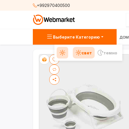
+992970400500
Выберите Категорию
ДОМ
свет
темно