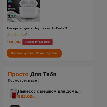
Беспроводные Наушники AirPods 3
(0)
149.00с.
СОХРАНИТЬ 0.00С.
Воспользуйтесь Этой Сделкой
Просто
Для Тебя
Посмотреть все
Пылесос с мешком для дома
Samsung VCC4131S37/XEV, 1600
892.00с.
Вт