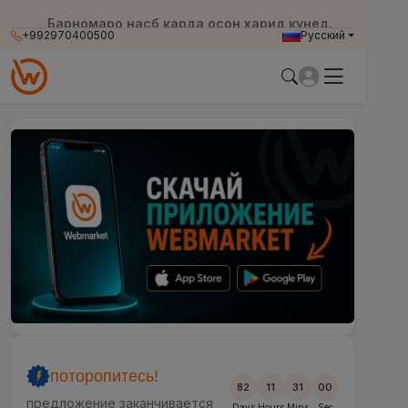
Барномаро насб карда осон харид кунед.
+992970400500
Русский
поторопитесь!
82
11
30
58
предложение заканчивается
Days
Hours
Mins
Sec