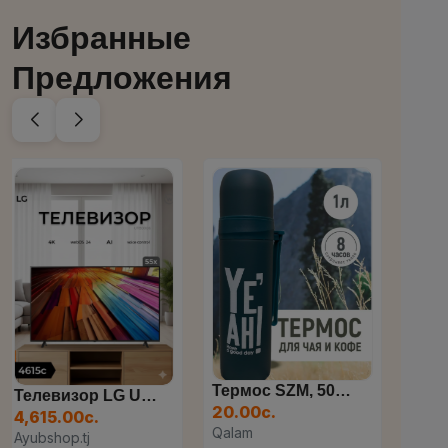
Избранные
Предложения
Термос SZM, 500 Мл
Набор Фломастеров, 36 Цве...
Фл
20.00с.
20.00с.
12.
Qalam
Qalam
Qal