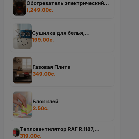
Обогреватель электрический
SKYWORTH A654
1,249.00с.
Сушилка для белья,
напольная
199.00с.
Газовая Плита
349.00с.
Блок клей.
2.50с.
Тепловентилятор RAF R.1187,
корпус поворотный 180 градусов,
319.00с.