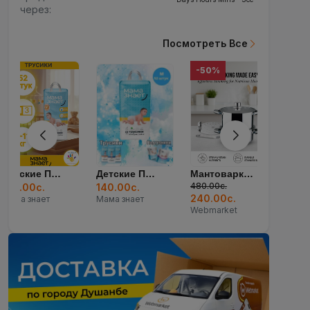
через:
Посмотреть Все
-50%
Детские Подгузники...
Мантоварка Arshai...
Смартфон Xiaomi Re...
480.00с.
140.00с.
3,200.00с.
6
240.00с.
Мама знает
city set
Ч
Webmarket