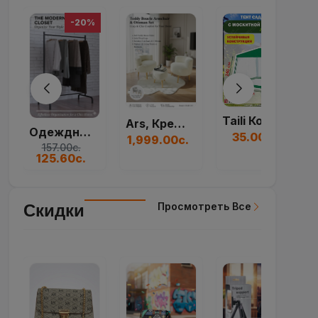
Taili Коробка Для...
Ars, Кресло, Набор...
Большая Круглая Ще...
35.00с.
1,999.00с.
230.00с.
Просмотреть Все
Скидки