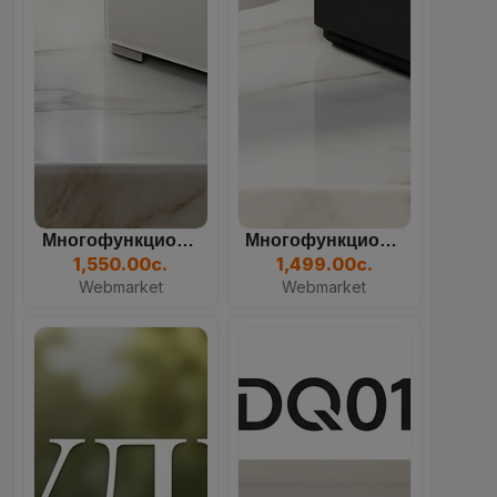
Многофункциональный Кулер...
Многофункциональный Кулер...
82
11
30
58
1,550.00с.
1,499.00с.
Days
Hours
Mins
Sec
Webmarket
Webmarket