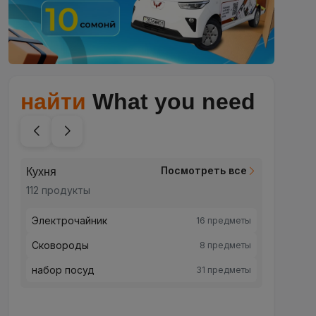
найти
What you need
Посмотреть все
Кухня
Красот
112 продукты
248 пр
Электрочайник
Красо
16 предметы
Сковороды
Уход 
8 предметы
набор посуд
Уход 
31 предметы
Для м