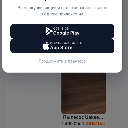
Все покупки, акции и отслеживание заказов
в одном приложении.
GET IT ON
Google Play
Ледогенератор (ледоделате...
82
11
30
58
849.00с.
DOWNLOAD ON THE
Days
Hours
Mins
Sec
Webmarket
App Store
Продолжить в браузере
Пылесос Uakeen ZL-930 4-В...
1,349.10с.
1,499.00с.