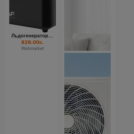
Льдогенератор RAF R.0311B...
829.00с.
Webmarket