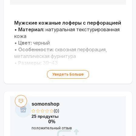
Мужские кожаные лоферы с перфорацией
•
Материал:
натуральная текстурированная
кожа
•
Цвет:
черный
•
Особенности:
сквозная перфорация,
металлическая фурнитура
•
Размеры:
39–43
Элегантная модель для летнего офиса и
Увидеть Больше
города с отличной вентиляцией.
somonshop
(0)
25 продукты
0%
положительный отзыв