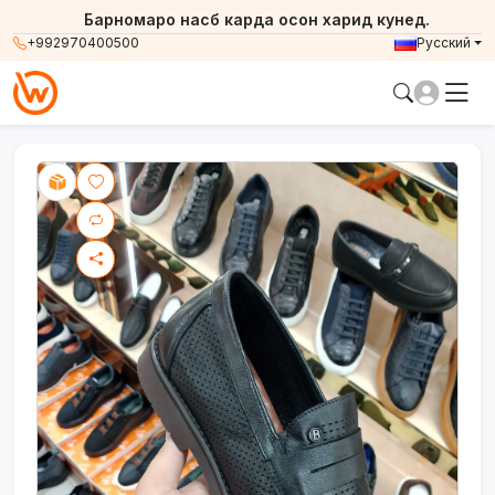
Барномаро насб карда осон харид кунед.
+992970400500
Русский