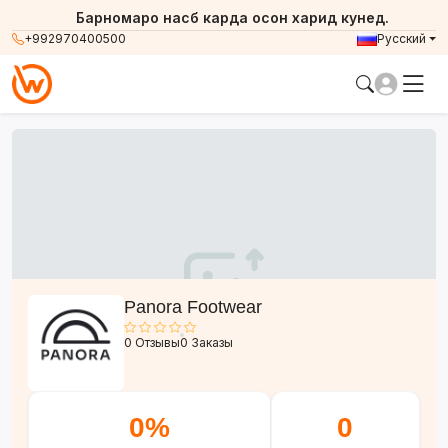
Барномаро насб карда осон харид кунед.
+992970400500
Русский
Panora Footwear
0 Отзывы
0 Заказы
0%
0