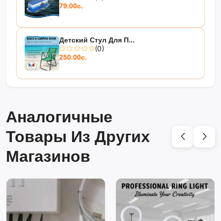
79.00с.
Детский Стул Для П...
(0)
250.00с.
Аналогичные
Товары Из Других
Магазинов