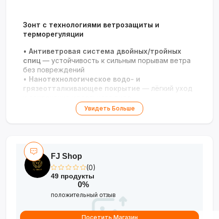
Зонт с технологиями ветрозащиты и
терморегуляции
•
Антиветровая система двойных/тройных
спиц
— устойчивость к сильным порывам ветра
без повреждений
•
Нанотехнологическое водо- и
грязеотталкивающее покрытие
— лёгкий уход
и сохранение идеального вида
•
Термозащитная подкладка
— поддерживает
Увидеть Больше
комфортную температуру купола в жару и холод
•
Минималистичный дизайн и гладкая
ручка
— элегантность и удобство использования
FJ Shop
(0)
49 продукты
0%
положительный отзыв
Посетить Магазин