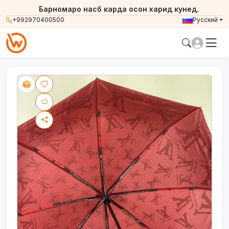
Барномаро насб карда осон харид кунед.
+992970400500
Русский