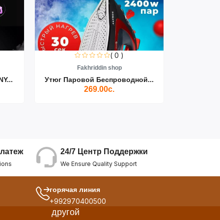
( 0 )
Fakhriddin shop
F
Y...
Утюг Паровой Беспроводной...
Пылесос D
269.00с.
24/7 Центр Поддержки
латеж
We Ensure Quality Support
ions
горячая линия
+992970400500
другой