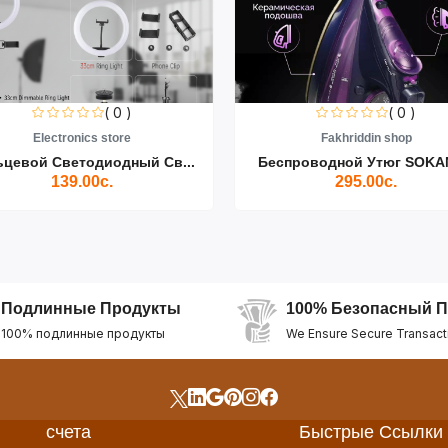
( 0 )
( 0 )
Electronics store
Fakhriddin shop
ьцевой Светодиодный Св...
Беспроводной Утюг SOKAN
139.00с.
295.00с.
Подлинные Продукты
100% Безопасный П
100% подлинные продукты
We Ensure Secure Transact
счета
Быстрые Ссылки