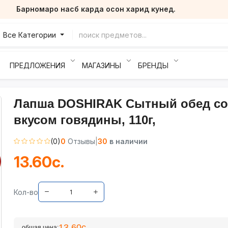
Барномаро насб карда осон харид кунед.
Все Категории
ПРЕДЛОЖЕНИЯ
МАГАЗИНЫ
БРЕНДЫ
Лапша DOSHIRAK Сытный обед со
вкусом говядины, 110г,
(0)
0
Отзывы
|
30
в наличии
13.60с.
Кол-во
13.60с.
общая цена: