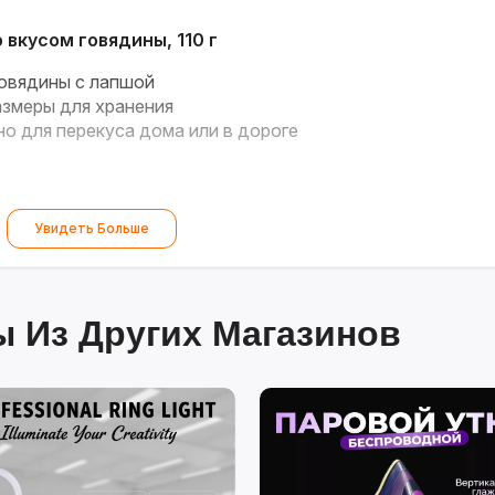
вкусом говядины, 110 г
овядины с лапшой
змеры для хранения
о для перекуса дома или в дороге
Увидеть Больше
 Из Других Магазинов