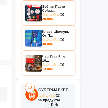
Зубная Паста
Colga...
(0)
29.00с.
Клеар Шампунь
От П...
(0)
49.00с.
Чай Tess Flirt
10...
(0)
14.00с.
СУПЕРМАРКЕТ
(0)
66 продукты
0%