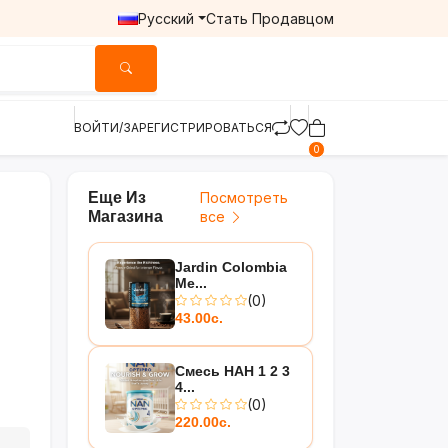
Русский
Стать Продавцом
ВОЙТИ/ЗАРЕГИСТРИРОВАТЬСЯ
0
Еще Из
Посмотреть
Магазина
все
Jardin Colombia
Me...
(0)
43.00с.
Смесь НАН 1 2 3
4...
(0)
220.00с.