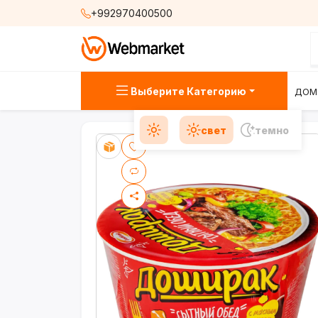
+992970400500
Выберите Категорию
ДОМ
свет
темно