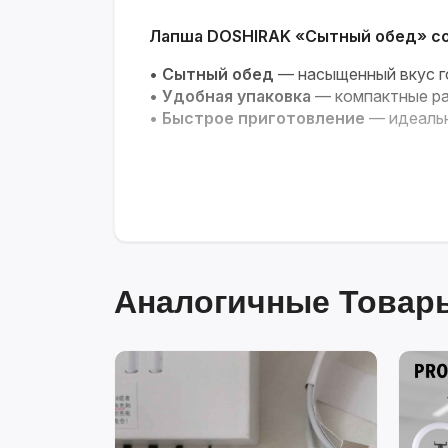
Лапша DOSHIRAK «Сытный обед» со 
•
Сытный обед
— насыщенный вкус г
•
Удобная упаковка
— компактные ра
•
Быстрое приготовление
— идеальн
Аналогичные Товары