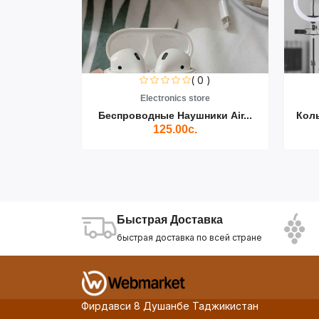
0 )
( 0 )
re
Electronics store
ики Air...
Беспроводные Наушники Air...
Кол
125.00с.
Быстрая Доставка
быстрая доставка по всей стране
Фирдавси 8 Душанбе Таджикистан