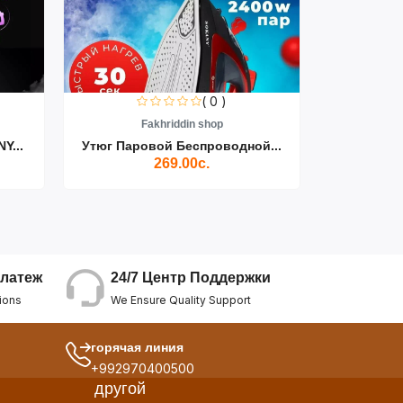
( 0 )
Fakhriddin shop
F
Y...
Утюг Паровой Беспроводной...
Пылесос D
269.00с.
24/7 Центр Поддержки
латеж
We Ensure Quality Support
ions
горячая линия
+992970400500
другой