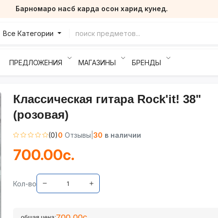
Барномаро насб карда осон харид кунед.
Все Категории
ПРЕДЛОЖЕНИЯ
МАГАЗИНЫ
БРЕНДЫ
Классическая гитара Rock'it! 38"
(розовая)
(0)
0
Отзывы
|
30
в наличии
700.00с.
Кол-во
700.00с.
общая цена: