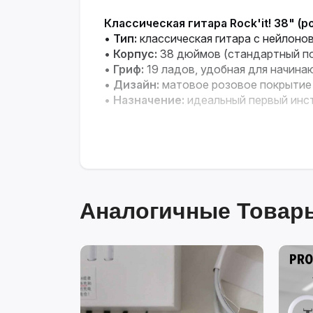
Классическая гитара Rock'it! 38" (р
•
Тип:
классическая гитара с нейлоно
•
Корпус:
38 дюймов (стандартный п
•
Гриф:
19 ладов, удобная для начин
•
Дизайн:
матовое розовое покрытие
•
Назначение:
идеальный первый инст
Аналогичные Товары