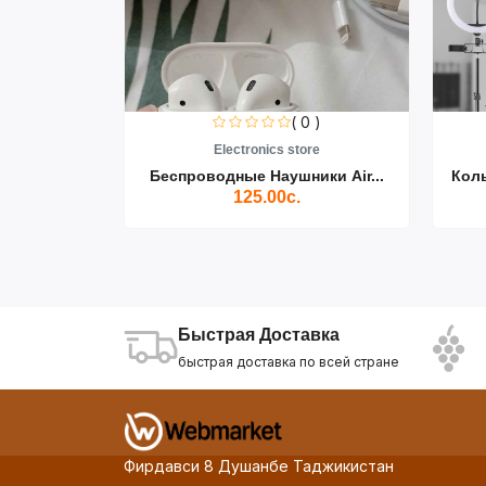
0 )
( 0 )
re
Electronics store
ики Air...
Беспроводные Наушники Air...
Кол
125.00с.
Быстрая Доставка
быстрая доставка по всей стране
Фирдавси 8 Душанбе Таджикистан