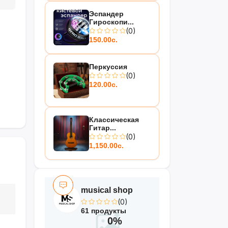
Эспандер
Гироскопи...
(0)
150.00с.
Перкуссия
(0)
120.00с.
Классическая
Гитар...
(0)
1,150.00с.
musical shop
(0)
61 продукты
0%