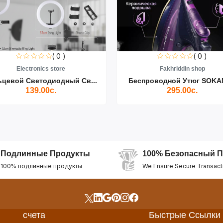
( 0 )
( 0 )
Electronics store
Fakhriddin shop
ьцевой Светодиодный Св...
Беспроводной Утюг SOKAN
139.00с.
295.00с.
Подлинные Продукты
100% Безопасный П
100% подлинные продукты
We Ensure Secure Transact
счета
Быстрые Ссылки