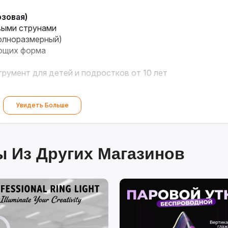
озовая)
выми струнами
олноразмерный)
ающих форма
румент для детей и подростков от 10 лет
Увидеть Больше
 Из Других Магазинов