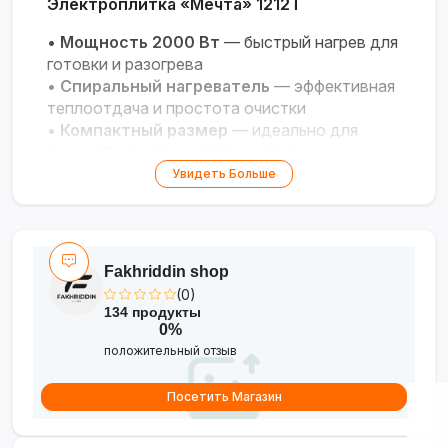
Электроплитка «Мечта» 1212Т
•
Мощность 2000 Вт
— быстрый нагрев для
готовки и разогрева
•
Спиральный нагреватель
— эффективная
теплоотдача и простота очистки
•
Компактный размер
— идеально для
дачи, общежития и маленькой кухни
•
Механическое управление
— надёжный
Увидеть Больше
поворотный регулятор мощности
•
Производство Россия
— качество и
долговечность по российским стандартам
Fakhriddin shop
(0)
134 продукты
0%
положительный отзыв
Посетить Магазин