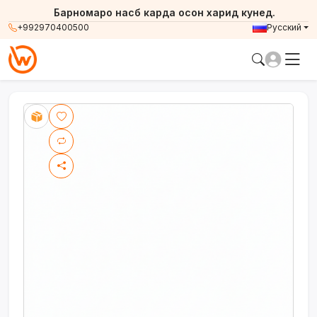
Барномаро насб карда осон харид кунед.
+992970400500
Русский