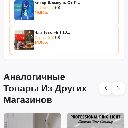
Клеар Шампунь От П...
(0)
49.00с.
Чай Tess Flirt 10...
(0)
14.00с.
Аналогичные
Товары Из Других
Магазинов