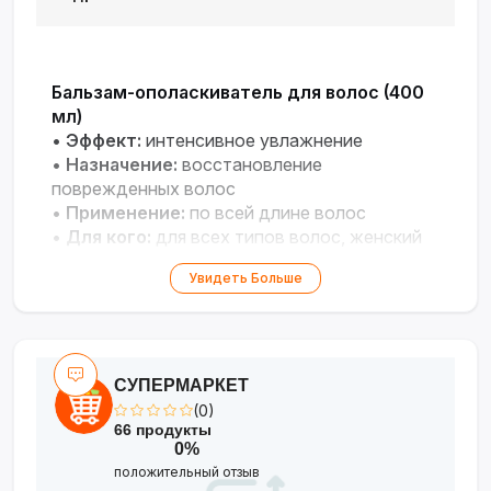
Бальзам-ополаскиватель для волос (400
мл)
•
Эффект:
интенсивное увлажнение
•
Назначение:
восстановление
поврежденных волос
•
Применение:
по всей длине волос
•
Для кого:
для всех типов волос, женский
Увидеть Больше
СУПЕРМАРКЕТ
(0)
66 продукты
0%
положительный отзыв