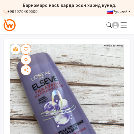
Барномаро насб карда осон харид кунед.
+992970400500
Русский