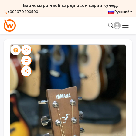
Барномаро насб карда осон харид кунед.
+992970400500
Русский