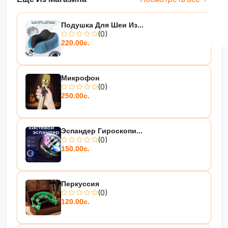
Подушка Для Шеи Из...
(0)
220.00с.
Микрофон
(0)
250.00с.
Эспандер Гироскопи...
(0)
150.00с.
Перкуссия
(0)
120.00с.