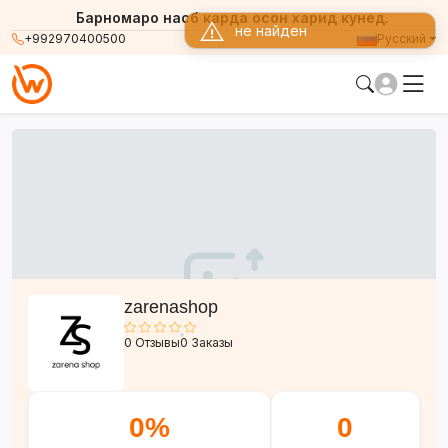
Барномаро насб карда осон харид кунед.
не найден
+992970400500
Русский
zarenashop
0 Отзывы
0 Заказы
0%
0