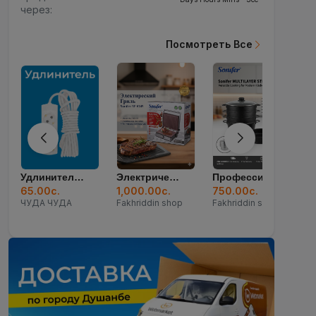
через:
Посмотреть Все
Удлинитель 3гн Х 5...
Электрический Грил...
Профессиональная М...
65.00с.
1,000.00с.
750.00с.
2
ЧУДА ЧУДА
Fakhriddin shop
Fakhriddin shop
F