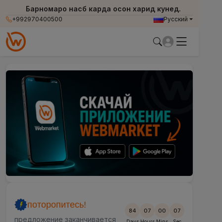
Барномаро насб карда осон харид кунед.
+992970400500
Русский
поторопитесь!
84
07
00
04
предложение заканчивается
Days
Hours
Mins
Sec