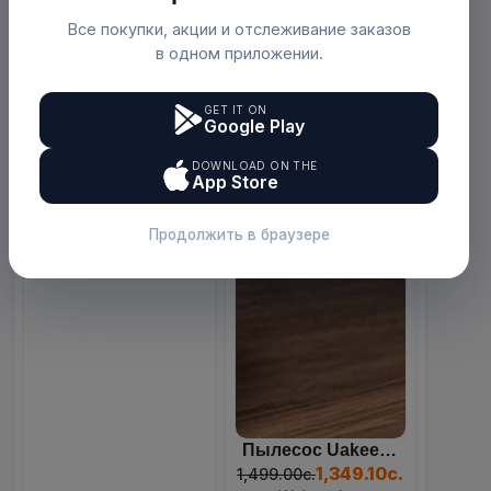
Все покупки, акции и отслеживание заказов
в одном приложении.
GET IT ON
Google Play
Ледогенератор (ледоделате...
84
07
00
04
849.00с.
DOWNLOAD ON THE
Days
Hours
Mins
Sec
Webmarket
App Store
Продолжить в браузере
Пылесос Uakeen ZL-930 4-В...
1,349.10с.
1,499.00с.