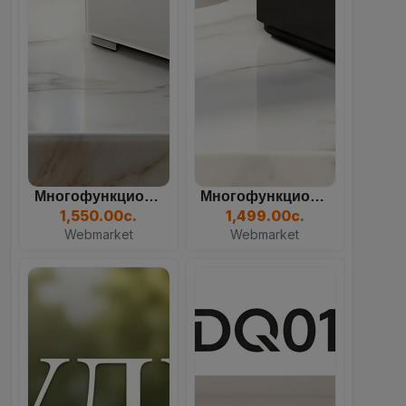
Многофункциональный Кулер...
Многофункциональный Кулер...
84
07
00
04
1,550.00с.
1,499.00с.
Days
Hours
Mins
Sec
Webmarket
Webmarket