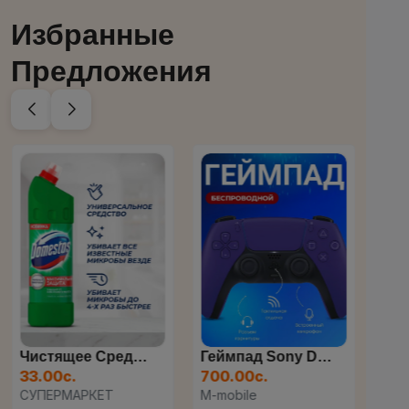
Избранные
Предложения
Чистящее Средство Domesto...
Геймпад Sony DualSense Бе...
33.00с.
700.00с.
175
СУПЕРМАРКЕТ
M-mobile
ЧУД