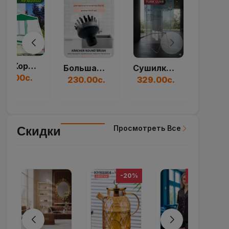
Taili Коробка Для...
Большая Круглая Ще...
Сушилка Для Белья...
35.00с.
230.00с.
329.00с.
Просмотреть Все
Скидки
-20%
-20%