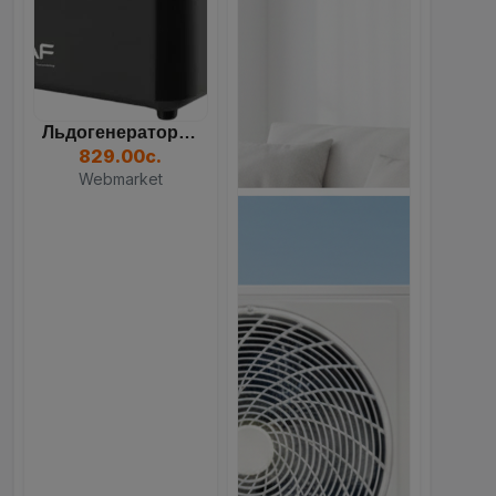
Льдогенератор RAF R.0311B...
829.00с.
Webmarket