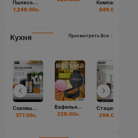
Пылесос Циклон SAM...
Компактный Генерат...
1,249.00с.
849.00с.
Просмотреть Все
Кухня
Вафельница RAF R.5...
Соковыжималка RAF...
Стационарный Бленд...
229.00с.
377.00с.
299.00с.