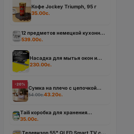
Кофе Jockey Triumph, 95 г
35.00с.
12 предметов немецкой кухонной
посуды из нержавеющей стали
539.00с.
ZP 2777
Насадка для мытья окон и
зеркал
230.00с.
-20%
Сумка на плечо с цепочкой
Good club
43.20с.
54.00с.
Taili коробка для хранения
одежды и одеяла под кроватью
35.00с.
супер большая | Дом сад
Телевизор 55" QLED Smart TV с