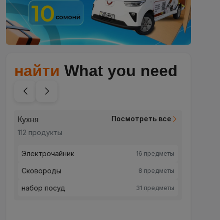
найти
What you need
Посмотреть все
Кухня
Красот
112 продукты
248 пр
Электрочайник
Красо
16 предметы
Сковороды
Уход 
8 предметы
набор посуд
Уход 
31 предметы
Для м