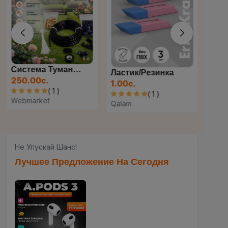
Система Туманообразования...
Ластик/резинка
250.00с.
250
1.00с.
( 1 )
( 1 )
Webmarket
Webm
Qalam
Не Упускай Шанс!
Лучшее Предложение На Сегодня