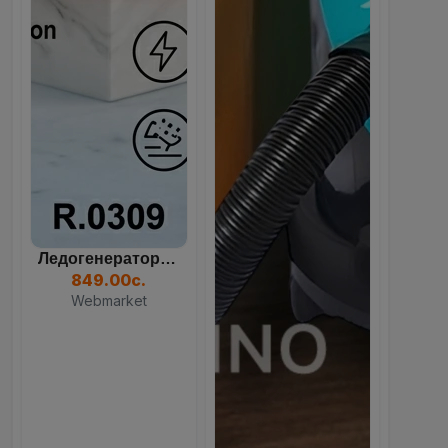
Все покупки, акции и отслеживание заказов
в одном приложении.
GET IT ON
Google Play
Ледогенератор (ледоделате...
84
09
33
29
849.00с.
DOWNLOAD ON THE
Days
Hours
Mins
Sec
Webmarket
App Store
Продолжить в браузере
Пылесос Uakeen ZL-930 4-В...
1,349.10с.
1,499.00с.