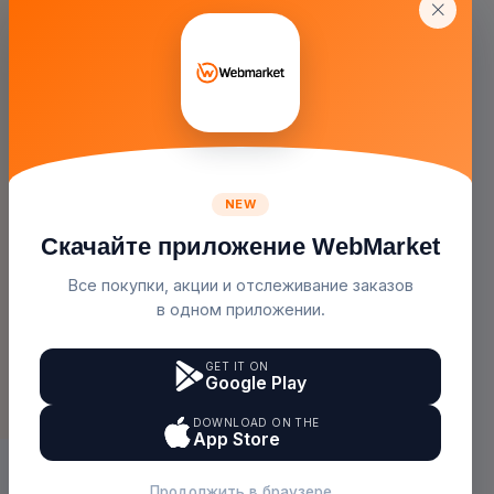
Система Туманообразования...
Ластик/резинка
250.00с.
1.00с.
( 1 )
( 1 )
Webmarket
Qalam
Не Упускай Шанс!
Лучшее Предложение На Сегодня