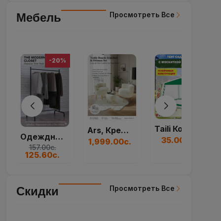
Taili Коробка Для...
Ars, Кресло, Набор...
Большая Круглая Ще...
35.00с.
1,999.00с.
230.00с.
Просмотреть Все
Скидки