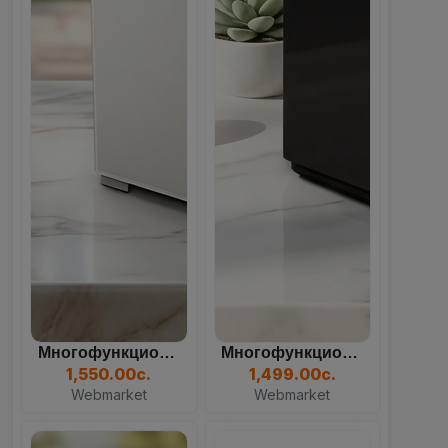
Многофункциональный Кулер...
Многофункциональный Кулер...
84
09
33
29
1,550.00с.
1,499.00с.
Days
Hours
Mins
Sec
Webmarket
Webmarket