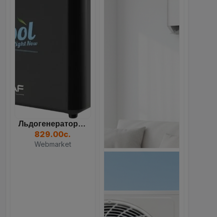
Льдогенератор RAF R.0311B...
829.00с.
Webmarket