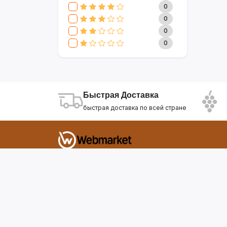
CLIVE & KEIRA
17
0
SEVAVEREK
6
0
DSP
0
0
SUPER CREST
4
0
NIKURA
2
KARCHER
9
МАМА ЗНАЕТ
6
WISDOM
3
Быстрая Доставка
APPLE
4
быстрая доставка по всей стране
AOTE
7
SOKANY
2
ELEMENT
13
INTEX
0
Фирдавси 8 Душанбе Таджикистан
SONIFER
17
RAF
46
webmarket.tj@gmail.com
UAKEEN
35
KIDILO
7
SHAIK
59
WEBMARKET
12