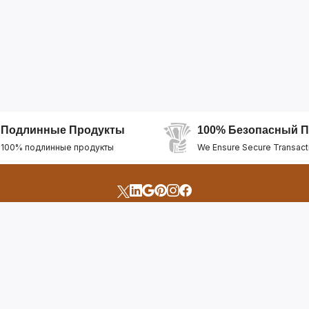
Подлинные Продукты
100% Безопасный П
100% подлинные продукты
We Ensure Secure Transact
счета
Быстрые Ссылки
Открыть Свой Магазин
Горящие Предложен
профиль
Рекомендуемые Про
Отслеживать Заказ
Лучшие Магазины
Помощь И Поддержка
Последние Продукт
Билет Поддержки
Часто задаваемые в