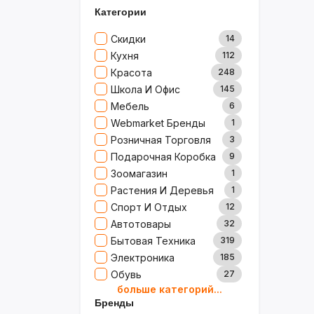
Категории
Скидки
14
Кухня
112
Красота
248
Школа И Офис
145
Мебель
6
Webmarket Бренды
1
Розничная Торговля
3
Подарочная Коробка
9
Зоомагазин
1
Растения И Деревья
1
Спорт И Отдых
12
Автотовары
32
Бытовая Техника
319
Электроника
185
Обувь
27
больше категорий...
Товары Для Дома
79
Бренды
Ювелирные Изделия
0