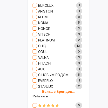
Сад И Дача
52
EUROLUX
1
Аксессуары
61
ARISTON
1
Игрушки
15
REDMI
8
Одежда
5
NOKIA
5
Сумки И Рюкзаки
27
HONOR
3
Ремонт
13
VITECH
3
Продукты
35
PLATINUM
2
Детские Товары
72
CHIQ
13
Бытовая Химия
91
ÖDÜL
0
Хобби
40
VALNA
3
HITACHI
3
AUX
1
С НОВЫМ ГОДОМ
5
EVERFLO
1
STARLUX
2
Больше Брендов...
BOSCH
2
Рейтинги
MARY KAY
4
TRICHUP
20
0