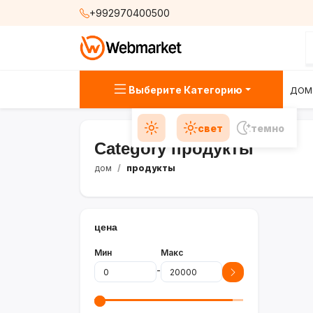
+992970400500
Выберите Категорию
ДОМ
свет
темно
Category продукты
дом
продукты
цена
Мин
Макс
-