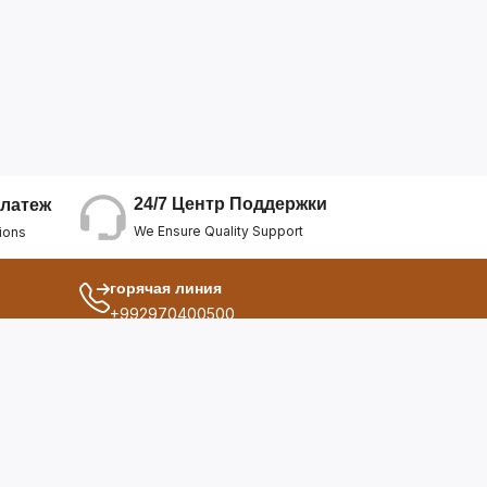
24/7 Центр Поддержки
латеж
We Ensure Quality Support
ions
горячая линия
+992970400500
другой
ия
О Нас
дукты
Условия Использования
Политика Конфиденциальнос...
ы
Политика Возврата Средств
опросы
Политика Возврата Товара
Политика Отмены Заказа