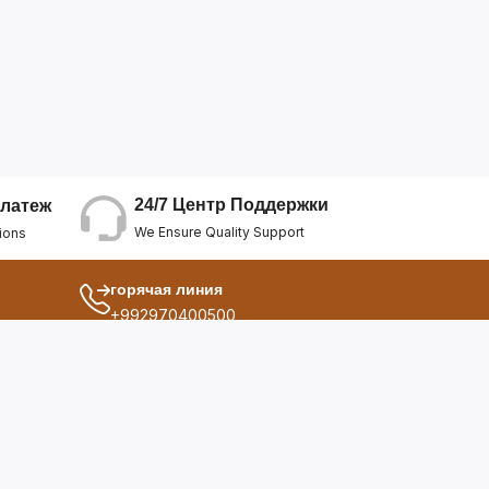
24/7 Центр Поддержки
латеж
We Ensure Quality Support
ions
горячая линия
+992970400500
другой
ия
О Нас
дукты
Условия Использования
Политика Конфиденциальнос...
ы
Политика Возврата Средств
опросы
Политика Возврата Товара
Политика Отмены Заказа