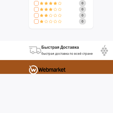
CLIVE & KEIRA
17
0
SEVAVEREK
6
0
DSP
0
0
SUPER CREST
4
0
NIKURA
2
KARCHER
9
МАМА ЗНАЕТ
6
WISDOM
3
Быстрая Доставка
APPLE
4
быстрая доставка по всей стране
AOTE
7
SOKANY
2
ELEMENT
13
INTEX
0
Фирдавси 8 Душанбе Таджикистан
SONIFER
17
RAF
46
webmarket.tj@gmail.com
UAKEEN
35
KIDILO
7
SHAIK
59
WEBMARKET
12