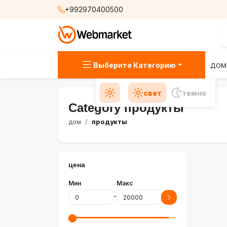
+992970400500
Выберите Категорию
ДОМ
свет
темно
Category продукты
дом
продукты
цена
Мин
Макс
-