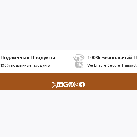
Подлинные Продукты
100% Безопасный П
100% подлинные продукты
We Ensure Secure Transact
счета
Быстрые Ссылки
Открыть Свой Магазин
Горящие Предложен
профиль
Рекомендуемые Про
Отслеживать Заказ
Лучшие Магазины
Помощь И Поддержка
Последние Продукт
Билет Поддержки
Часто задаваемые в