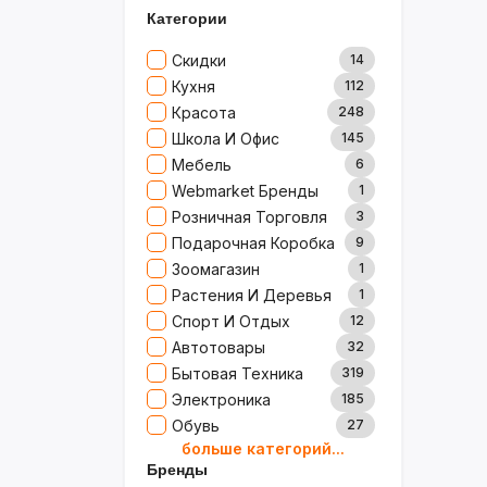
Категории
Скидки
14
Кухня
112
Красота
248
Школа И Офис
145
Мебель
6
Webmarket Бренды
1
Розничная Торговля
3
Подарочная Коробка
9
Зоомагазин
1
Растения И Деревья
1
Спорт И Отдых
12
Автотовары
32
Бытовая Техника
319
Электроника
185
Обувь
27
больше категорий...
Товары Для Дома
79
Бренды
Ювелирные Изделия
0