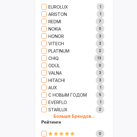
Сад И Дача
52
EUROLUX
1
Аксессуары
61
ARISTON
1
Игрушки
15
REDMI
7
Одежда
5
NOKIA
5
Сумки И Рюкзаки
27
HONOR
3
Ремонт
13
VITECH
3
Продукты
35
PLATINUM
2
Детские Товары
72
CHIQ
13
Бытовая Химия
91
ÖDÜL
0
Хобби
40
VALNA
3
HITACHI
3
AUX
1
С НОВЫМ ГОДОМ
5
EVERFLO
1
STARLUX
2
Больше Брендов...
BOSCH
2
Рейтинги
MARY KAY
4
TRICHUP
20
0