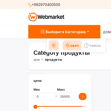
+992970400500
Выберите Категорию
ДОМ
свет
темно
Category продукты
дом
продукты
цена
Мин
Макс
-