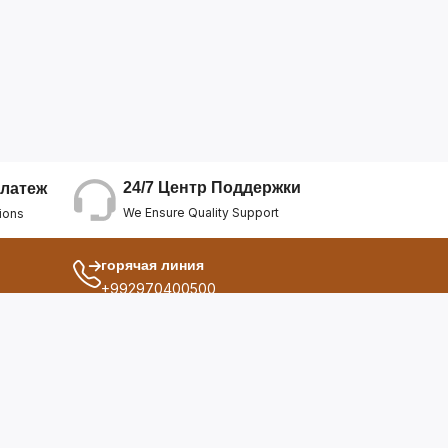
24/7 Центр Поддержки
латеж
We Ensure Quality Support
ions
горячая линия
+992970400500
другой
ия
О Нас
дукты
Условия Использования
Политика Конфиденциальнос...
ы
Политика Возврата Средств
опросы
Политика Возврата Товара
Политика Отмены Заказа