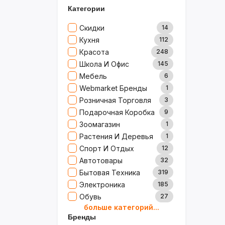
Категории
Скидки
14
Кухня
112
Красота
248
Школа И Офис
145
Мебель
6
Webmarket Бренды
1
Розничная Торговля
3
Подарочная Коробка
9
Зоомагазин
1
Растения И Деревья
1
Спорт И Отдых
12
Автотовары
32
Бытовая Техника
319
Электроника
185
Обувь
27
больше категорий...
Товары Для Дома
79
Бренды
Ювелирные Изделия
0