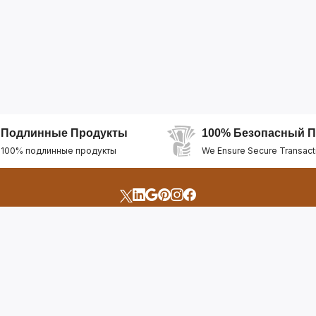
Подлинные Продукты
100% Безопасный П
100% подлинные продукты
We Ensure Secure Transact
счета
Быстрые Ссылки
Открыть Свой Магазин
Горящие Предложен
профиль
Рекомендуемые Про
Отслеживать Заказ
Лучшие Магазины
Помощь И Поддержка
Последние Продукт
Билет Поддержки
Часто задаваемые в