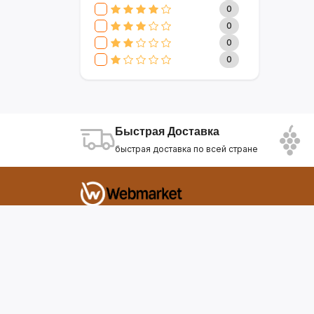
CLIVE & KEIRA
17
0
SEVAVEREK
6
0
DSP
0
0
SUPER CREST
4
0
NIKURA
2
KARCHER
9
МАМА ЗНАЕТ
6
WISDOM
3
Быстрая Доставка
APPLE
4
быстрая доставка по всей стране
AOTE
7
SOKANY
2
ELEMENT
13
INTEX
0
Фирдавси 8 Душанбе Таджикистан
SONIFER
17
RAF
46
webmarket.tj@gmail.com
UAKEEN
35
KIDILO
7
SHAIK
59
WEBMARKET
12