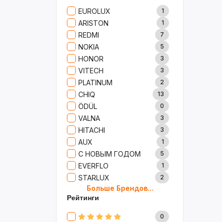
Сад И Дача
52
EUROLUX
1
Аксессуары
61
ARISTON
1
Игрушки
15
REDMI
7
Одежда
5
NOKIA
5
Сумки И Рюкзаки
27
HONOR
3
Ремонт
13
VITECH
3
Продукты
35
PLATINUM
2
Детские Товары
72
CHIQ
13
Бытовая Химия
91
ÖDÜL
0
Хобби
40
VALNA
3
HITACHI
3
AUX
1
С НОВЫМ ГОДОМ
5
EVERFLO
1
STARLUX
2
Больше Брендов...
BOSCH
2
Рейтинги
MARY KAY
4
TRICHUP
20
0