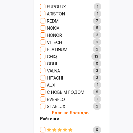
Сад И Дача
52
EUROLUX
1
Аксессуары
61
ARISTON
1
Игрушки
15
REDMI
7
Одежда
5
NOKIA
5
Сумки И Рюкзаки
27
HONOR
3
Ремонт
13
VITECH
3
Продукты
35
PLATINUM
2
Детские Товары
72
CHIQ
13
Бытовая Химия
91
ÖDÜL
0
Хобби
40
VALNA
3
HITACHI
3
AUX
1
С НОВЫМ ГОДОМ
5
EVERFLO
1
STARLUX
2
Больше Брендов...
BOSCH
2
Рейтинги
MARY KAY
4
TRICHUP
20
0