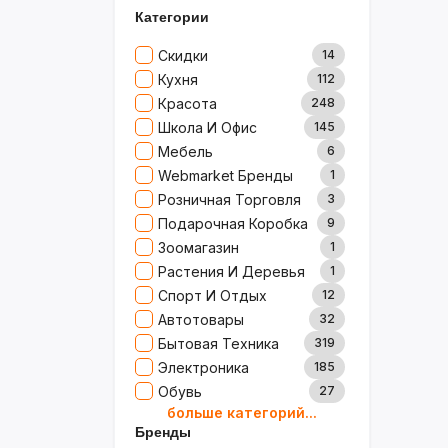
Категории
Скидки
14
Кухня
112
Красота
248
Школа И Офис
145
Мебель
6
Webmarket Бренды
1
Розничная Торговля
3
Подарочная Коробка
9
Зоомагазин
1
Растения И Деревья
1
Спорт И Отдых
12
Автотовары
32
Бытовая Техника
319
Электроника
185
Обувь
27
больше категорий...
Товары Для Дома
79
Бренды
Ювелирные Изделия
0