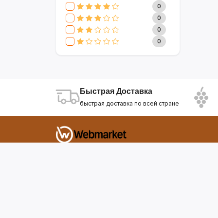
CLIVE & KEIRA
17
0
SEVAVEREK
6
0
DSP
0
0
SUPER CREST
4
0
NIKURA
2
KARCHER
9
МАМА ЗНАЕТ
6
WISDOM
3
Быстрая Доставка
APPLE
4
быстрая доставка по всей стране
AOTE
7
SOKANY
2
ELEMENT
13
INTEX
0
Фирдавси 8 Душанбе Таджикистан
SONIFER
17
RAF
46
webmarket.tj@gmail.com
UAKEEN
35
KIDILO
7
SHAIK
59
WEBMARKET
12