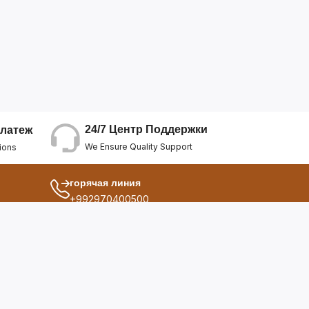
24/7 Центр Поддержки
латеж
We Ensure Quality Support
ions
горячая линия
+992970400500
другой
ия
О Нас
дукты
Условия Использования
Политика Конфиденциальнос...
ы
Политика Возврата Средств
опросы
Политика Возврата Товара
Политика Отмены Заказа