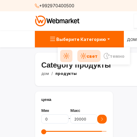
+992970400500
Выберите Категорию
ДОМ
свет
темно
Category продукты
дом
продукты
цена
Мин
Макс
-