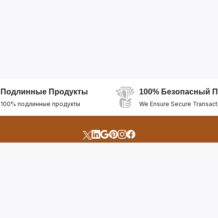
Подлинные Продукты
100% Безопасный П
100% подлинные продукты
We Ensure Secure Transact
счета
Быстрые Ссылки
Открыть Свой Магазин
Горящие Предложен
профиль
Рекомендуемые Про
Отслеживать Заказ
Лучшие Магазины
Помощь И Поддержка
Последние Продукт
Билет Поддержки
Часто задаваемые в