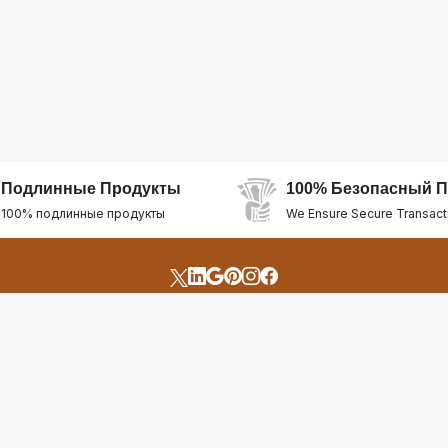
Подлинные Продукты
100% Безопасный П
100% подлинные продукты
We Ensure Secure Transact
счета
Быстрые Ссылки
Открыть Свой Магазин
Горящие Предложен
профиль
Рекомендуемые Про
Отслеживать Заказ
Лучшие Магазины
Помощь И Поддержка
Последние Продукт
Билет Поддержки
Часто задаваемые в