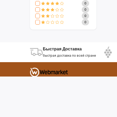
CLIVE & KEIRA
17
0
SEVAVEREK
6
0
DSP
0
0
SUPER CREST
4
0
NIKURA
2
KARCHER
9
МАМА ЗНАЕТ
6
WISDOM
3
Быстрая Доставка
APPLE
4
быстрая доставка по всей стране
AOTE
7
SOKANY
2
ELEMENT
13
INTEX
0
Фирдавси 8 Душанбе Таджикистан
SONIFER
17
RAF
46
webmarket.tj@gmail.com
UAKEEN
35
KIDILO
7
SHAIK
59
WEBMARKET
12