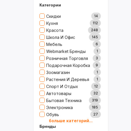
Категории
Скидки
14
Кухня
112
Красота
248
Школа И Офис
145
Мебель
6
Webmarket Бренды
1
Розничная Торговля
3
Подарочная Коробка
9
Зоомагазин
1
Растения И Деревья
1
Спорт И Отдых
12
Автотовары
32
Бытовая Техника
319
Электроника
185
Обувь
27
больше категорий...
Товары Для Дома
79
Бренды
Ювелирные Изделия
0