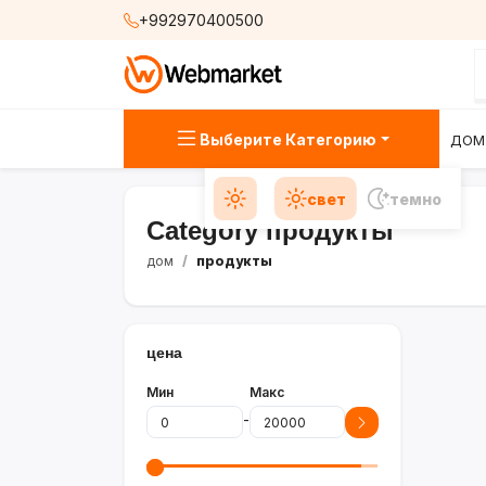
+992970400500
Выберите Категорию
ДОМ
свет
темно
Category продукты
дом
продукты
цена
Мин
Макс
-