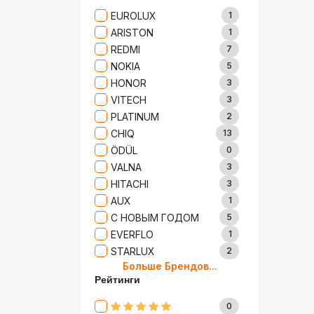
Сад И Дача
52
EUROLUX
1
Аксессуары
61
ARISTON
1
Игрушки
15
REDMI
7
Одежда
5
NOKIA
5
Сумки И Рюкзаки
27
HONOR
3
Ремонт
13
VITECH
3
Продукты
35
PLATINUM
2
Детские Товары
72
CHIQ
13
Бытовая Химия
91
ÖDÜL
0
Хобби
40
VALNA
3
HITACHI
3
AUX
1
С НОВЫМ ГОДОМ
5
EVERFLO
1
STARLUX
2
Больше Брендов...
BOSCH
2
Рейтинги
MARY KAY
4
TRICHUP
20
0