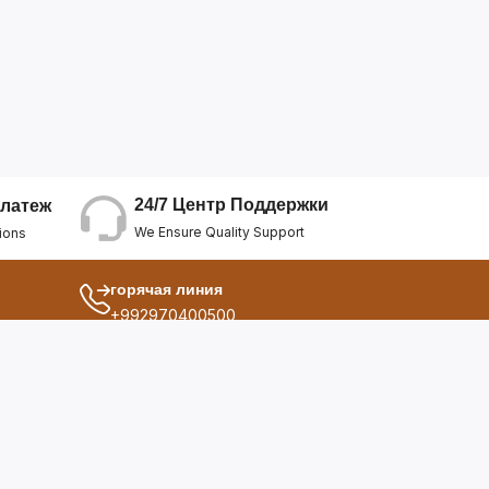
24/7 Центр Поддержки
латеж
We Ensure Quality Support
ions
горячая линия
+992970400500
другой
ия
О Нас
дукты
Условия Использования
Политика Конфиденциальнос...
ы
Политика Возврата Средств
опросы
Политика Возврата Товара
Политика Отмены Заказа