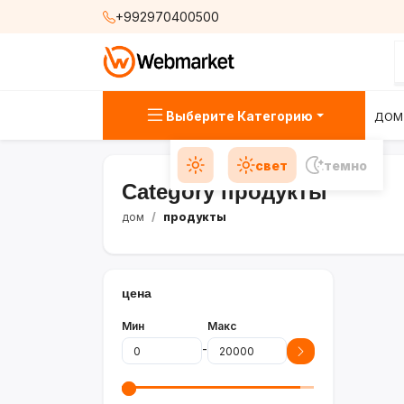
+992970400500
Выберите Категорию
ДОМ
свет
темно
Category продукты
дом
продукты
цена
Мин
Макс
-