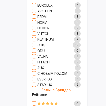
Сад И Дача
52
EUROLUX
1
Аксессуары
61
ARISTON
1
Игрушки
15
REDMI
8
Одежда
5
NOKIA
5
Сумки И Рюкзаки
27
HONOR
3
Ремонт
13
VITECH
3
Продукты
35
PLATINUM
2
Детские Товары
72
CHIQ
13
Бытовая Химия
91
ÖDÜL
0
Хобби
40
VALNA
3
HITACHI
3
AUX
1
С НОВЫМ ГОДОМ
5
EVERFLO
1
STARLUX
2
Больше Брендов...
BOSCH
2
Рейтинги
MARY KAY
4
TRICHUP
20
0