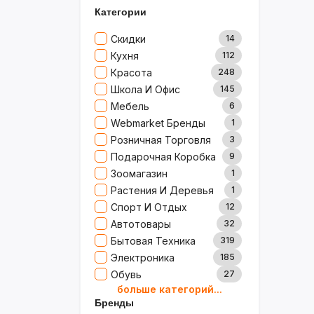
Категории
Скидки
14
Кухня
112
Красота
248
Школа И Офис
145
Мебель
6
Webmarket Бренды
1
Розничная Торговля
3
Подарочная Коробка
9
Зоомагазин
1
Растения И Деревья
1
Спорт И Отдых
12
Автотовары
32
Бытовая Техника
319
Электроника
185
Обувь
27
больше категорий...
Товары Для Дома
79
Бренды
Ювелирные Изделия
0