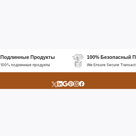
Подлинные Продукты
100% Безопасный П
100% подлинные продукты
We Ensure Secure Transact
счета
Быстрые Ссылки
Открыть Свой Магазин
Горящие Предложен
профиль
Рекомендуемые Про
Отслеживать Заказ
Лучшие Магазины
Помощь И Поддержка
Последние Продукт
Билет Поддержки
Часто задаваемые в