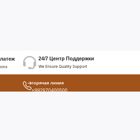
24/7 Центр Поддержки
латеж
We Ensure Quality Support
ions
горячая линия
+992970400500
другой
ия
О Нас
дукты
Условия Использования
Политика Конфиденциальнос...
ы
Политика Возврата Средств
опросы
Политика Возврата Товара
Политика Отмены Заказа