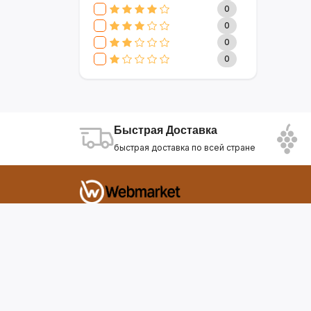
CLIVE & KEIRA
17
0
SEVAVEREK
6
0
DSP
0
0
SUPER CREST
4
0
NIKURA
2
KARCHER
9
МАМА ЗНАЕТ
6
WISDOM
3
Быстрая Доставка
APPLE
4
быстрая доставка по всей стране
AOTE
7
SOKANY
2
ELEMENT
13
INTEX
0
Фирдавси 8 Душанбе Таджикистан
SONIFER
17
RAF
46
webmarket.tj@gmail.com
UAKEEN
35
KIDILO
7
SHAIK
59
WEBMARKET
12