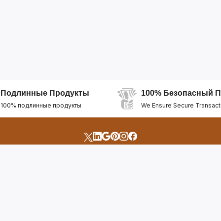
Подлинные Продукты
100% Безопасный П
100% подлинные продукты
We Ensure Secure Transact
счета
Быстрые Ссылки
Открыть Свой Магазин
Горящие Предложен
профиль
Рекомендуемые Про
Отслеживать Заказ
Лучшие Магазины
Помощь И Поддержка
Последние Продукт
Билет Поддержки
Часто задаваемые в