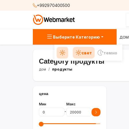
+992970400500
Выберите Категорию
ДОМ
свет
темно
Category продукты
дом
продукты
цена
Мин
Макс
-