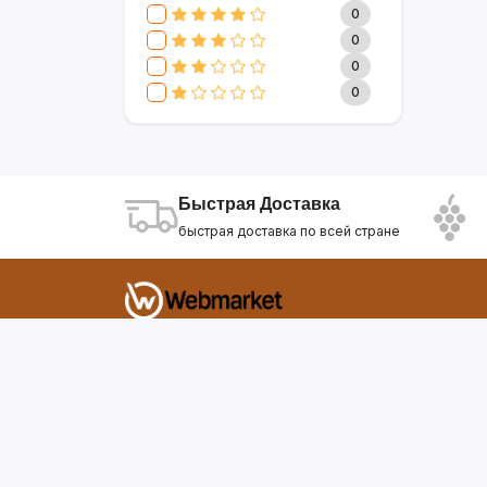
CLIVE & KEIRA
17
0
SEVAVEREK
6
0
DSP
0
0
SUPER CREST
4
0
NIKURA
2
KARCHER
9
МАМА ЗНАЕТ
6
WISDOM
3
Быстрая Доставка
APPLE
4
быстрая доставка по всей стране
AOTE
7
SOKANY
2
ELEMENT
13
INTEX
0
Фирдавси 8 Душанбе Таджикистан
SONIFER
17
RAF
46
webmarket.tj@gmail.com
UAKEEN
35
KIDILO
7
SHAIK
59
WEBMARKET
12