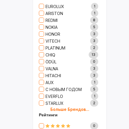
Сад И Дача
52
EUROLUX
1
Аксессуары
61
ARISTON
1
Игрушки
15
REDMI
8
Одежда
5
NOKIA
5
Сумки И Рюкзаки
27
HONOR
3
Ремонт
13
VITECH
3
Продукты
35
PLATINUM
2
Детские Товары
72
CHIQ
13
Бытовая Химия
91
ÖDÜL
0
Хобби
40
VALNA
3
HITACHI
3
AUX
1
С НОВЫМ ГОДОМ
5
EVERFLO
1
STARLUX
2
Больше Брендов...
BOSCH
2
Рейтинги
MARY KAY
4
TRICHUP
20
0