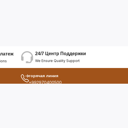
24/7 Центр Поддержки
латеж
We Ensure Quality Support
ions
горячая линия
+992970400500
другой
ия
О Нас
дукты
Условия Использования
Политика Конфиденциальнос...
ы
Политика Возврата Средств
опросы
Политика Возврата Товара
Политика Отмены Заказа