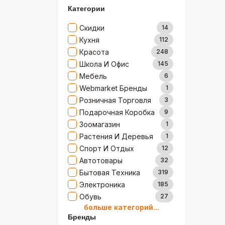
Категории
Скидки
14
Кухня
112
Красота
248
Школа И Офис
145
Мебель
6
Webmarket Бренды
1
Розничная Торговля
3
Подарочная Коробка
9
Зоомагазин
1
Растения И Деревья
1
Спорт И Отдых
12
Автотовары
32
Бытовая Техника
319
Электроника
185
Обувь
27
больше категорий...
Товары Для Дома
79
Бренды
Ювелирные Изделия
0