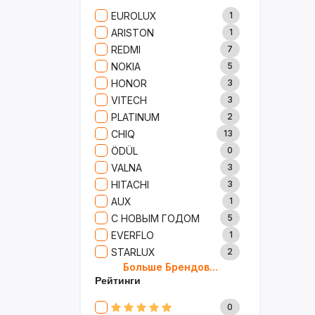
Сад И Дача
52
EUROLUX
1
Аксессуары
61
ARISTON
1
Игрушки
15
REDMI
7
Одежда
5
NOKIA
5
Сумки И Рюкзаки
27
HONOR
3
Ремонт
13
VITECH
3
Продукты
35
PLATINUM
2
Детские Товары
72
CHIQ
13
Бытовая Химия
91
ÖDÜL
0
Хобби
40
VALNA
3
HITACHI
3
AUX
1
С НОВЫМ ГОДОМ
5
EVERFLO
1
STARLUX
2
Больше Брендов...
BOSCH
2
Рейтинги
MARY KAY
4
TRICHUP
20
0