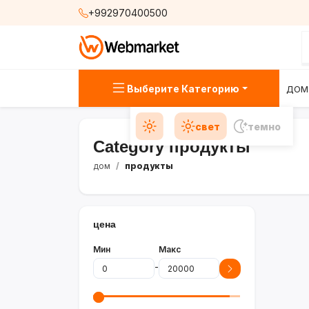
+992970400500
Выберите Категорию
ДОМ
свет
темно
Category продукты
дом
продукты
цена
Мин
Макс
-