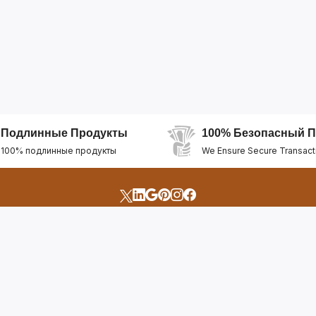
Подлинные Продукты
100% Безопасный П
100% подлинные продукты
We Ensure Secure Transact
счета
Быстрые Ссылки
Открыть Свой Магазин
Горящие Предложен
профиль
Рекомендуемые Про
Отслеживать Заказ
Лучшие Магазины
Помощь И Поддержка
Последние Продукт
Билет Поддержки
Часто задаваемые в