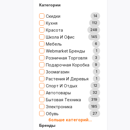
Категории
Скидки
14
Кухня
112
Красота
248
Школа И Офис
145
Мебель
6
Webmarket Бренды
1
Розничная Торговля
3
Подарочная Коробка
9
Зоомагазин
1
Растения И Деревья
1
Спорт И Отдых
12
Автотовары
32
Бытовая Техника
319
Электроника
185
Обувь
27
больше категорий...
Товары Для Дома
79
Бренды
Ювелирные Изделия
0