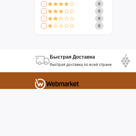
CLIVE & KEIRA
17
0
SEVAVEREK
6
0
DSP
0
0
SUPER CREST
4
0
NIKURA
2
KARCHER
9
МАМА ЗНАЕТ
6
WISDOM
3
Быстрая Доставка
APPLE
4
быстрая доставка по всей стране
AOTE
7
SOKANY
2
ELEMENT
13
INTEX
0
Фирдавси 8 Душанбе Таджикистан
SONIFER
17
RAF
46
webmarket.tj@gmail.com
UAKEEN
35
KIDILO
7
SHAIK
59
WEBMARKET
12