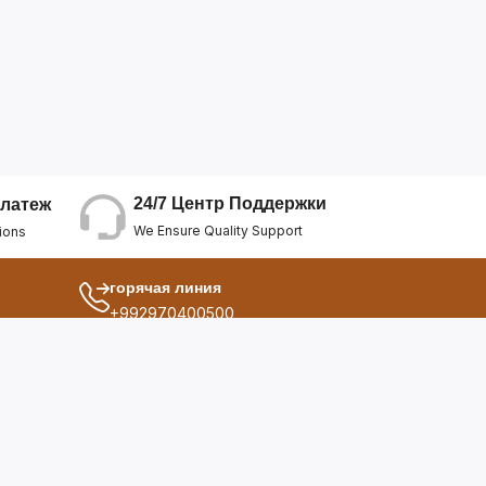
24/7 Центр Поддержки
латеж
We Ensure Quality Support
ions
горячая линия
+992970400500
другой
ия
О Нас
дукты
Условия Использования
Политика Конфиденциальнос...
ы
Политика Возврата Средств
опросы
Политика Возврата Товара
Политика Отмены Заказа