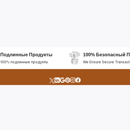
Подлинные Продукты
100% Безопасный П
100% подлинные продукты
We Ensure Secure Transact
счета
Быстрые Ссылки
Открыть Свой Магазин
Горящие Предложен
профиль
Рекомендуемые Про
Отслеживать Заказ
Лучшие Магазины
Помощь И Поддержка
Последние Продукт
Билет Поддержки
Часто задаваемые в