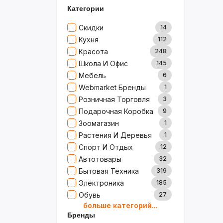
Категории
Скидки
14
Кухня
112
Красота
248
Школа И Офис
145
Мебель
6
Webmarket Бренды
1
Розничная Торговля
3
Подарочная Коробка
9
Зоомагазин
1
Растения И Деревья
1
Спорт И Отдых
12
Автотовары
32
Бытовая Техника
319
Электроника
185
Обувь
27
больше категорий...
Товары Для Дома
79
Бренды
Ювелирные Изделия
0