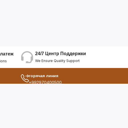
24/7 Центр Поддержки
латеж
We Ensure Quality Support
ions
горячая линия
+992970400500
другой
ия
О Нас
дукты
Условия Использования
Политика Конфиденциальнос...
ы
Политика Возврата Средств
опросы
Политика Возврата Товара
Политика Отмены Заказа