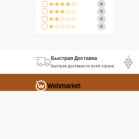
CLIVE & KEIRA
17
0
SEVAVEREK
6
0
DSP
0
0
SUPER CREST
4
0
NIKURA
2
KARCHER
9
МАМА ЗНАЕТ
6
WISDOM
3
Быстрая Доставка
APPLE
4
быстрая доставка по всей стране
AOTE
7
SOKANY
2
ELEMENT
13
INTEX
0
Фирдавси 8 Душанбе Таджикистан
SONIFER
17
RAF
46
webmarket.tj@gmail.com
UAKEEN
35
KIDILO
7
SHAIK
59
WEBMARKET
12