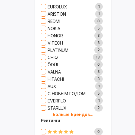
Сад И Дача
52
EUROLUX
1
Аксессуары
61
ARISTON
1
Игрушки
15
REDMI
8
Одежда
5
NOKIA
5
Сумки И Рюкзаки
27
HONOR
3
Ремонт
13
VITECH
3
Продукты
35
PLATINUM
2
Детские Товары
72
CHIQ
13
Бытовая Химия
91
ÖDÜL
0
Хобби
40
VALNA
3
HITACHI
3
AUX
1
С НОВЫМ ГОДОМ
5
EVERFLO
1
STARLUX
2
Больше Брендов...
BOSCH
2
Рейтинги
MARY KAY
4
TRICHUP
20
0