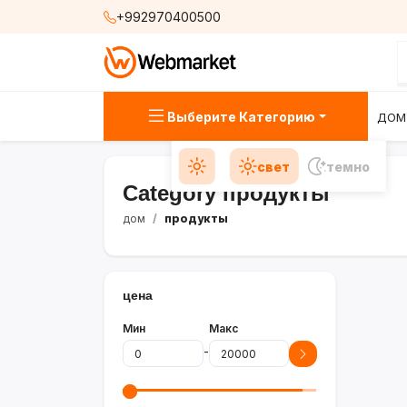
+992970400500
Выберите Категорию
ДОМ
свет
темно
Category продукты
дом
продукты
цена
Мин
Макс
-