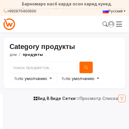
Барномаро насб карда осон харид кунед.
Барномаро насб карда осон харид кунед.
+992970400500
Русский
Category продукты
дом
продукты
по умолчанию
по умолчанию
Вид В Виде Сетки
Просмотр Списка