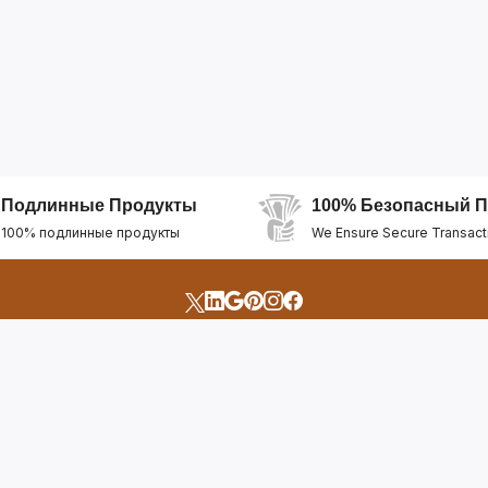
Подлинные Продукты
100% Безопасный П
100% подлинные продукты
We Ensure Secure Transact
счета
Быстрые Ссылки
Открыть Свой Магазин
Горящие Предложен
профиль
Рекомендуемые Про
Отслеживать Заказ
Лучшие Магазины
Помощь И Поддержка
Последние Продукт
Билет Поддержки
Часто задаваемые в