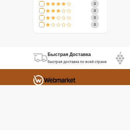
CLIVE & KEIRA
17
0
SEVAVEREK
6
0
DSP
0
0
SUPER CREST
4
0
NIKURA
2
KARCHER
9
МАМА ЗНАЕТ
6
WISDOM
3
Быстрая Доставка
APPLE
4
быстрая доставка по всей стране
AOTE
7
SOKANY
2
ELEMENT
13
INTEX
0
Фирдавси 8 Душанбе Таджикистан
SONIFER
17
RAF
46
webmarket.tj@gmail.com
UAKEEN
35
KIDILO
7
SHAIK
59
WEBMARKET
12