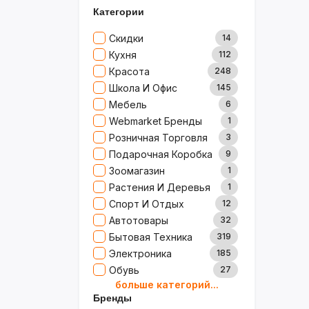
Категории
Скидки
14
Кухня
112
Красота
248
Школа И Офис
145
Мебель
6
Webmarket Бренды
1
Розничная Торговля
3
Подарочная Коробка
9
Зоомагазин
1
Растения И Деревья
1
Спорт И Отдых
12
Автотовары
32
Бытовая Техника
319
Электроника
185
Обувь
27
больше категорий...
Товары Для Дома
79
Бренды
Ювелирные Изделия
0