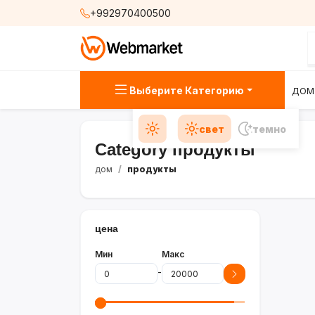
+992970400500
Выберите Категорию
ДОМ
свет
темно
Category продукты
дом
продукты
цена
Мин
Макс
-