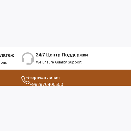
24/7 Центр Поддержки
латеж
We Ensure Quality Support
ions
горячая линия
+992970400500
другой
ия
О Нас
дукты
Условия Использования
Политика Конфиденциальнос...
ы
Политика Возврата Средств
опросы
Политика Возврата Товара
Политика Отмены Заказа