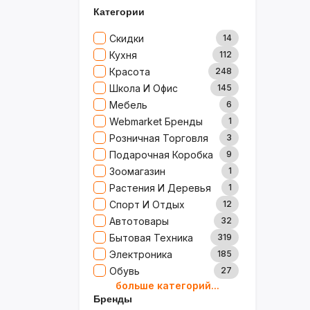
Категории
Скидки
14
Кухня
112
Красота
248
Школа И Офис
145
Мебель
6
Webmarket Бренды
1
Розничная Торговля
3
Подарочная Коробка
9
Зоомагазин
1
Растения И Деревья
1
Спорт И Отдых
12
Автотовары
32
Бытовая Техника
319
Электроника
185
Обувь
27
больше категорий...
Товары Для Дома
79
Бренды
Ювелирные Изделия
0