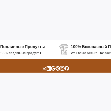
Подлинные Продукты
100% Безопасный П
100% подлинные продукты
We Ensure Secure Transact
счета
Быстрые Ссылки
Открыть Свой Магазин
Горящие Предложен
профиль
Рекомендуемые Про
Отслеживать Заказ
Лучшие Магазины
Помощь И Поддержка
Последние Продукт
Билет Поддержки
Часто задаваемые в