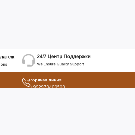
24/7 Центр Поддержки
латеж
We Ensure Quality Support
ions
горячая линия
+992970400500
другой
ия
О Нас
дукты
Условия Использования
Политика Конфиденциальнос...
ы
Политика Возврата Средств
опросы
Политика Возврата Товара
Политика Отмены Заказа