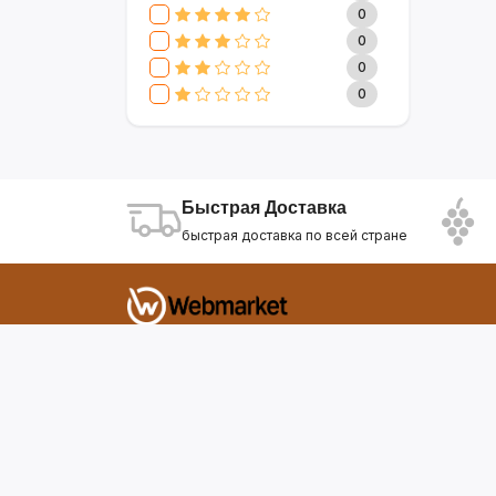
CLIVE & KEIRA
17
0
SEVAVEREK
6
0
DSP
0
0
SUPER CREST
4
0
NIKURA
2
KARCHER
9
МАМА ЗНАЕТ
6
WISDOM
3
Быстрая Доставка
APPLE
4
быстрая доставка по всей стране
AOTE
7
SOKANY
2
ELEMENT
13
INTEX
0
Фирдавси 8 Душанбе Таджикистан
SONIFER
17
RAF
46
webmarket.tj@gmail.com
UAKEEN
35
KIDILO
7
SHAIK
59
WEBMARKET
12