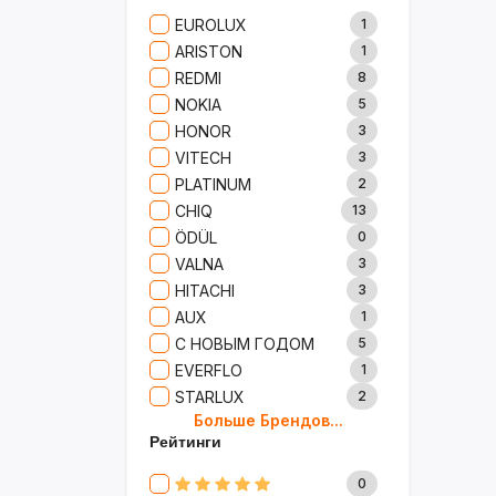
Сад И Дача
52
EUROLUX
1
Аксессуары
61
ARISTON
1
Игрушки
15
REDMI
8
Одежда
5
NOKIA
5
Сумки И Рюкзаки
27
HONOR
3
Ремонт
13
VITECH
3
Продукты
35
PLATINUM
2
Детские Товары
72
CHIQ
13
Бытовая Химия
91
ÖDÜL
0
Хобби
40
VALNA
3
HITACHI
3
AUX
1
С НОВЫМ ГОДОМ
5
EVERFLO
1
STARLUX
2
Больше Брендов...
BOSCH
2
Рейтинги
MARY KAY
4
TRICHUP
20
0