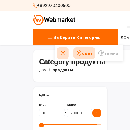
+992970400500
Выберите Категорию
ДОМ
свет
темно
Category продукты
дом
продукты
цена
Мин
Макс
-