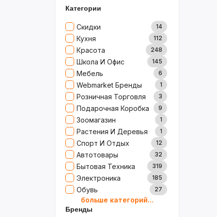
Категории
Скидки
14
Кухня
112
Красота
248
Школа И Офис
145
Мебель
6
Webmarket Бренды
1
Розничная Торговля
3
Подарочная Коробка
9
Зоомагазин
1
Растения И Деревья
1
Спорт И Отдых
12
Автотовары
32
Бытовая Техника
319
Электроника
185
Обувь
27
больше категорий...
Товары Для Дома
79
Бренды
Ювелирные Изделия
0