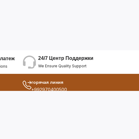
24/7 Центр Поддержки
латеж
We Ensure Quality Support
ions
горячая линия
+992970400500
другой
ия
О Нас
дукты
Условия Использования
Политика Конфиденциальнос...
ы
Политика Возврата Средств
опросы
Политика Возврата Товара
Политика Отмены Заказа