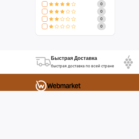
CLIVE & KEIRA
17
0
SEVAVEREK
6
0
DSP
0
0
SUPER CREST
4
0
NIKURA
2
KARCHER
9
МАМА ЗНАЕТ
6
WISDOM
3
Быстрая Доставка
APPLE
4
быстрая доставка по всей стране
AOTE
7
SOKANY
2
ELEMENT
13
INTEX
0
Фирдавси 8 Душанбе Таджикистан
SONIFER
17
RAF
46
webmarket.tj@gmail.com
UAKEEN
35
KIDILO
7
SHAIK
59
WEBMARKET
12