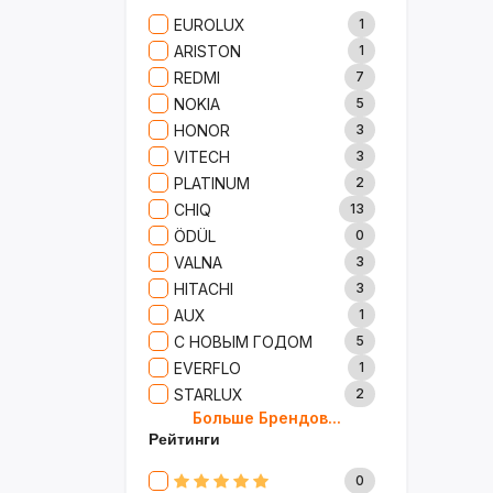
Сад И Дача
52
EUROLUX
1
Аксессуары
61
ARISTON
1
Игрушки
15
REDMI
7
Одежда
5
NOKIA
5
Сумки И Рюкзаки
27
HONOR
3
Ремонт
13
VITECH
3
Продукты
35
PLATINUM
2
Детские Товары
72
CHIQ
13
Бытовая Химия
91
ÖDÜL
0
Хобби
40
VALNA
3
HITACHI
3
AUX
1
С НОВЫМ ГОДОМ
5
EVERFLO
1
STARLUX
2
Больше Брендов...
BOSCH
2
Рейтинги
MARY KAY
4
TRICHUP
20
0