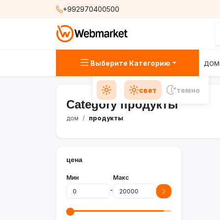
+992970400500
Выберите Категорию
ДОМ
свет
темно
Category продукты
дом
продукты
цена
Мин
Макс
-