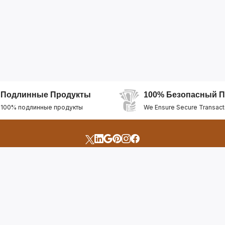
Подлинные Продукты
100% Безопасный П
100% подлинные продукты
We Ensure Secure Transact
счета
Быстрые Ссылки
Открыть Свой Магазин
Горящие Предложен
профиль
Рекомендуемые Про
Отслеживать Заказ
Лучшие Магазины
Помощь И Поддержка
Последние Продукт
Билет Поддержки
Часто задаваемые в