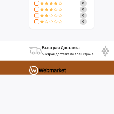
CLIVE & KEIRA
17
0
SEVAVEREK
6
0
DSP
0
0
SUPER CREST
4
0
NIKURA
2
KARCHER
9
МАМА ЗНАЕТ
6
WISDOM
3
Быстрая Доставка
APPLE
4
быстрая доставка по всей стране
AOTE
7
SOKANY
2
ELEMENT
13
INTEX
0
Фирдавси 8 Душанбе Таджикистан
SONIFER
17
RAF
46
webmarket.tj@gmail.com
UAKEEN
35
KIDILO
7
SHAIK
59
WEBMARKET
12