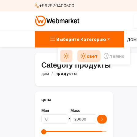
+992970400500
Выберите Категорию
ДОМ
свет
темно
Category продукты
дом
продукты
цена
Мин
Макс
-