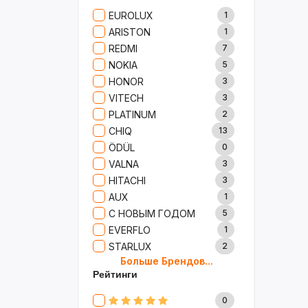
Сад И Дача
52
EUROLUX
1
Аксессуары
61
ARISTON
1
Игрушки
15
REDMI
7
Одежда
5
NOKIA
5
Сумки И Рюкзаки
27
HONOR
3
Ремонт
13
VITECH
3
Продукты
35
PLATINUM
2
Детские Товары
72
CHIQ
13
Бытовая Химия
91
ÖDÜL
0
Хобби
40
VALNA
3
HITACHI
3
AUX
1
С НОВЫМ ГОДОМ
5
EVERFLO
1
STARLUX
2
Больше Брендов...
BOSCH
2
Рейтинги
MARY KAY
4
TRICHUP
20
0