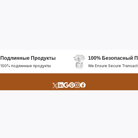
Подлинные Продукты
100% Безопасный П
100% подлинные продукты
We Ensure Secure Transact
счета
Быстрые Ссылки
Открыть Свой Магазин
Горящие Предложен
профиль
Рекомендуемые Про
Отслеживать Заказ
Лучшие Магазины
Помощь И Поддержка
Последние Продукт
Билет Поддержки
Часто задаваемые в