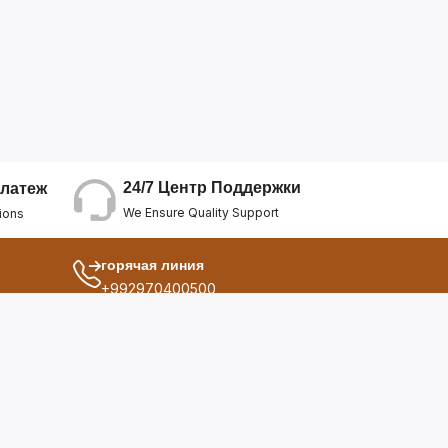
24/7 Центр Поддержки
латеж
We Ensure Quality Support
ions
горячая линия
+992970400500
другой
ия
О Нас
дукты
Условия Использования
Политика Конфиденциальнос...
ы
Политика Возврата Средств
опросы
Политика Возврата Товара
Политика Отмены Заказа