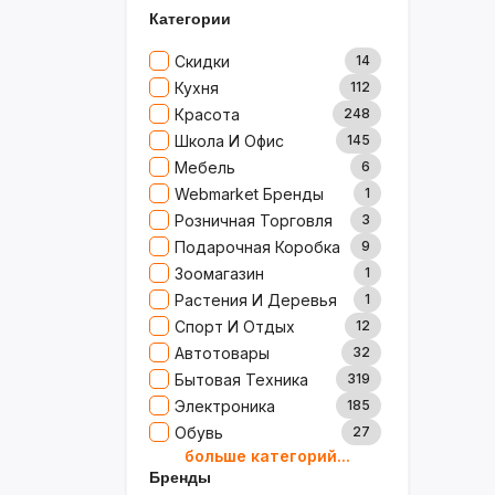
Категории
Скидки
14
Кухня
112
Красота
248
Школа И Офис
145
Мебель
6
Webmarket Бренды
1
Розничная Торговля
3
Подарочная Коробка
9
Зоомагазин
1
Растения И Деревья
1
Спорт И Отдых
12
Автотовары
32
Бытовая Техника
319
Электроника
185
Обувь
27
больше категорий...
Товары Для Дома
79
Бренды
Ювелирные Изделия
0