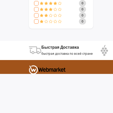
CLIVE & KEIRA
17
0
SEVAVEREK
6
0
DSP
0
0
SUPER CREST
4
0
NIKURA
2
KARCHER
9
МАМА ЗНАЕТ
6
WISDOM
3
Быстрая Доставка
APPLE
4
быстрая доставка по всей стране
AOTE
7
SOKANY
2
ELEMENT
13
INTEX
0
Фирдавси 8 Душанбе Таджикистан
SONIFER
17
RAF
46
webmarket.tj@gmail.com
UAKEEN
35
KIDILO
7
SHAIK
59
WEBMARKET
12