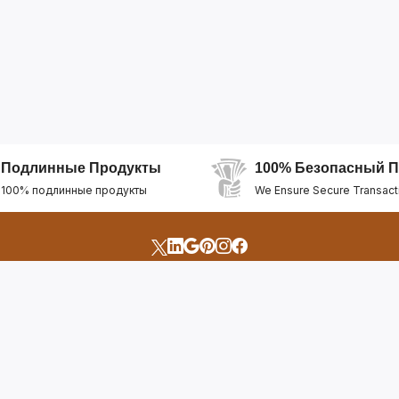
Подлинные Продукты
100% Безопасный П
100% подлинные продукты
We Ensure Secure Transact
счета
Быстрые Ссылки
Открыть Свой Магазин
Горящие Предложен
профиль
Рекомендуемые Про
Отслеживать Заказ
Лучшие Магазины
Помощь И Поддержка
Последние Продукт
Билет Поддержки
Часто задаваемые в