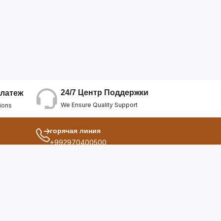
24/7 Центр Поддержки
латеж
We Ensure Quality Support
ions
горячая линия
+992970400500
другой
ия
О Нас
дукты
Условия Использования
Политика Конфиденциальнос...
ы
Политика Возврата Средств
опросы
Политика Возврата Товара
Политика Отмены Заказа