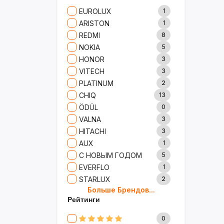
Сад И Дача
52
EUROLUX
1
Аксессуары
61
ARISTON
1
Игрушки
15
REDMI
8
Одежда
5
NOKIA
5
Сумки И Рюкзаки
27
HONOR
3
Ремонт
13
VITECH
3
Продукты
35
PLATINUM
2
Детские Товары
72
CHIQ
13
Бытовая Химия
91
ÖDÜL
0
Хобби
40
VALNA
3
HITACHI
3
AUX
1
С НОВЫМ ГОДОМ
5
EVERFLO
1
STARLUX
2
Больше Брендов...
BOSCH
2
Рейтинги
MARY KAY
4
TRICHUP
20
0