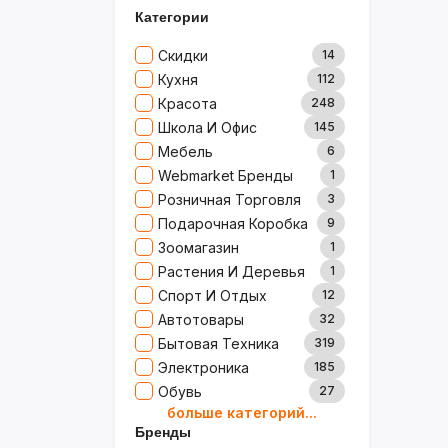
Категории
Скидки
14
Кухня
112
Красота
248
Школа И Офис
145
Мебель
6
Webmarket Бренды
1
Розничная Торговля
3
Подарочная Коробка
9
Зоомагазин
1
Растения И Деревья
1
Спорт И Отдых
12
Автотовары
32
Бытовая Техника
319
Электроника
185
Обувь
27
больше категорий...
Товары Для Дома
79
Бренды
Ювелирные Изделия
0