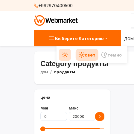
+992970400500
Выберите Категорию
ДОМ
свет
темно
Category продукты
дом
продукты
цена
Мин
Макс
-