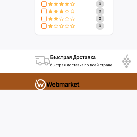
CLIVE & KEIRA
17
0
SEVAVEREK
6
0
DSP
0
0
SUPER CREST
4
0
NIKURA
2
KARCHER
9
МАМА ЗНАЕТ
6
WISDOM
3
Быстрая Доставка
APPLE
4
быстрая доставка по всей стране
AOTE
7
SOKANY
2
ELEMENT
13
INTEX
0
Фирдавси 8 Душанбе Таджикистан
SONIFER
17
RAF
46
webmarket.tj@gmail.com
UAKEEN
35
KIDILO
7
SHAIK
59
WEBMARKET
12