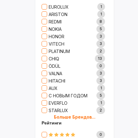
Сад И Дача
52
EUROLUX
1
Аксессуары
61
ARISTON
1
Игрушки
15
REDMI
8
Одежда
5
NOKIA
5
Сумки И Рюкзаки
27
HONOR
3
Ремонт
13
VITECH
3
Продукты
35
PLATINUM
2
Детские Товары
72
CHIQ
13
Бытовая Химия
91
ÖDÜL
0
Хобби
40
VALNA
3
HITACHI
3
AUX
1
С НОВЫМ ГОДОМ
5
EVERFLO
1
STARLUX
2
Больше Брендов...
BOSCH
2
Рейтинги
MARY KAY
4
TRICHUP
20
0