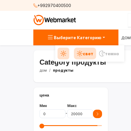
+992970400500
Выберите Категорию
ДОМ
свет
темно
Category продукты
дом
продукты
цена
Мин
Макс
-