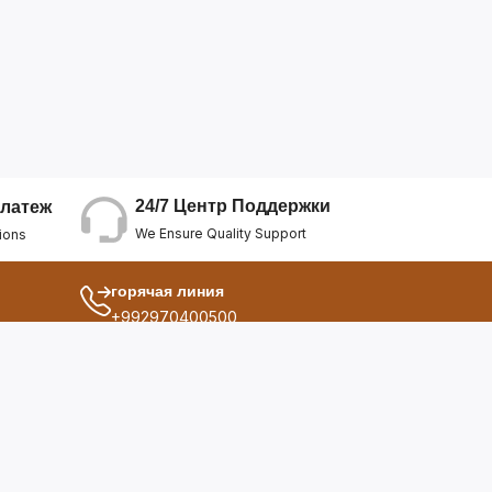
24/7 Центр Поддержки
латеж
We Ensure Quality Support
ions
горячая линия
+992970400500
другой
ия
О Нас
дукты
Условия Использования
Политика Конфиденциальнос...
ы
Политика Возврата Средств
опросы
Политика Возврата Товара
Политика Отмены Заказа