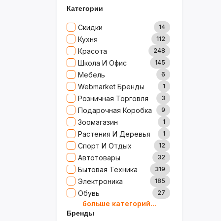
Категории
Скидки
14
Кухня
112
Красота
248
Школа И Офис
145
Мебель
6
Webmarket Бренды
1
Розничная Торговля
3
Подарочная Коробка
9
Зоомагазин
1
Растения И Деревья
1
Спорт И Отдых
12
Автотовары
32
Бытовая Техника
319
Электроника
185
Обувь
27
больше категорий...
Товары Для Дома
79
Бренды
Ювелирные Изделия
0