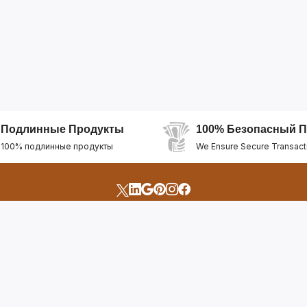
Подлинные Продукты
100% Безопасный П
100% подлинные продукты
We Ensure Secure Transact
счета
Быстрые Ссылки
Открыть Свой Магазин
Горящие Предложен
профиль
Рекомендуемые Про
Отслеживать Заказ
Лучшие Магазины
Помощь И Поддержка
Последние Продукт
Билет Поддержки
Часто задаваемые в