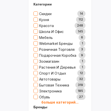
Категории
Скидки
14
Кухня
112
Красота
248
Школа И Офис
145
Мебель
6
Webmarket Бренды
1
Розничная Торговля
3
Подарочная Коробка
9
Зоомагазин
1
Растения И Деревья
1
Спорт И Отдых
12
Автотовары
32
Бытовая Техника
319
Электроника
185
Обувь
27
больше категорий...
Товары Для Дома
79
Бренды
Ювелирные Изделия
0