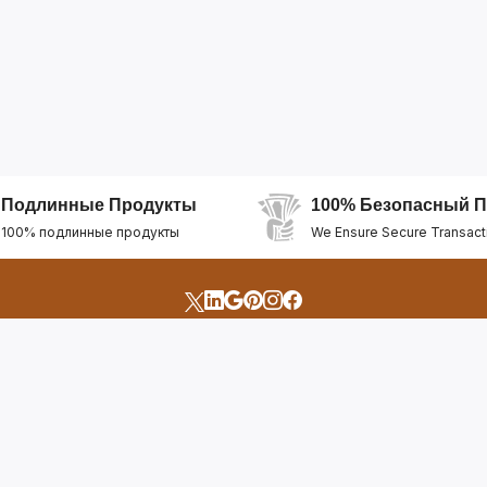
Подлинные Продукты
100% Безопасный П
100% подлинные продукты
We Ensure Secure Transact
счета
Быстрые Ссылки
Открыть Свой Магазин
Горящие Предложен
профиль
Рекомендуемые Про
Отслеживать Заказ
Лучшие Магазины
Помощь И Поддержка
Последние Продукт
Билет Поддержки
Часто задаваемые в