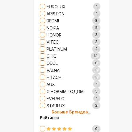
Сад И Дача
52
EUROLUX
1
Аксессуары
61
ARISTON
1
Игрушки
15
REDMI
8
Одежда
5
NOKIA
5
Сумки И Рюкзаки
27
HONOR
3
Ремонт
13
VITECH
3
Продукты
35
PLATINUM
2
Детские Товары
72
CHIQ
13
Бытовая Химия
91
ÖDÜL
0
Хобби
40
VALNA
3
HITACHI
3
AUX
1
С НОВЫМ ГОДОМ
5
EVERFLO
1
STARLUX
2
Больше Брендов...
BOSCH
2
Рейтинги
MARY KAY
4
TRICHUP
20
0