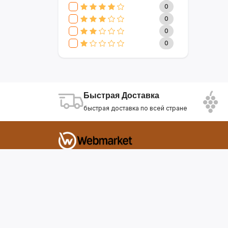
CLIVE & KEIRA
17
0
SEVAVEREK
6
0
DSP
0
0
SUPER CREST
4
0
NIKURA
2
KARCHER
9
МАМА ЗНАЕТ
6
WISDOM
3
Быстрая Доставка
APPLE
4
быстрая доставка по всей стране
AOTE
7
SOKANY
2
ELEMENT
13
INTEX
0
Фирдавси 8 Душанбе Таджикистан
SONIFER
17
RAF
46
webmarket.tj@gmail.com
UAKEEN
35
KIDILO
7
SHAIK
59
WEBMARKET
12