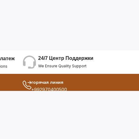
24/7 Центр Поддержки
латеж
We Ensure Quality Support
ions
горячая линия
+992970400500
другой
ия
О Нас
дукты
Условия Использования
Политика Конфиденциальнос...
ы
Политика Возврата Средств
опросы
Политика Возврата Товара
Политика Отмены Заказа