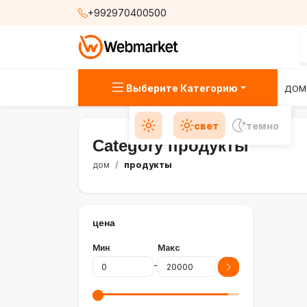
+992970400500
Выберите Категорию
ДОМ
свет
темно
Category продукты
дом
продукты
цена
Мин
Макс
-