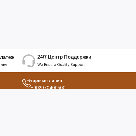
24/7 Центр Поддержки
латеж
We Ensure Quality Support
ions
горячая линия
+992970400500
другой
ия
О Нас
дукты
Условия Использования
Политика Конфиденциальнос...
ы
Политика Возврата Средств
опросы
Политика Возврата Товара
Политика Отмены Заказа