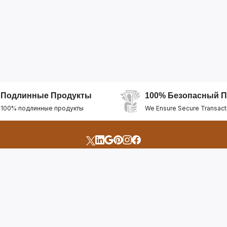
Подлинные Продукты
100% Безопасный П
100% подлинные продукты
We Ensure Secure Transact
счета
Быстрые Ссылки
Открыть Свой Магазин
Горящие Предложен
профиль
Рекомендуемые Про
Отслеживать Заказ
Лучшие Магазины
Помощь И Поддержка
Последние Продукт
Билет Поддержки
Часто задаваемые в