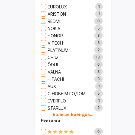
Сад И Дача
52
EUROLUX
1
Аксессуары
61
ARISTON
1
Игрушки
15
REDMI
8
Одежда
5
NOKIA
5
Сумки И Рюкзаки
27
HONOR
3
Ремонт
13
VITECH
3
Продукты
35
PLATINUM
2
Детские Товары
72
CHIQ
13
Бытовая Химия
91
ÖDÜL
0
Хобби
40
VALNA
3
HITACHI
3
AUX
1
С НОВЫМ ГОДОМ
5
EVERFLO
1
STARLUX
2
Больше Брендов...
BOSCH
2
Рейтинги
MARY KAY
4
TRICHUP
20
0