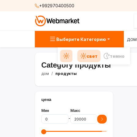
+992970400500
Выберите Категорию
ДОМ
свет
темно
Category продукты
дом
продукты
цена
Мин
Макс
-