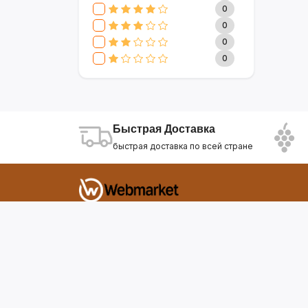
CLIVE & KEIRA
17
0
SEVAVEREK
6
0
DSP
0
0
SUPER CREST
4
0
NIKURA
2
KARCHER
9
МАМА ЗНАЕТ
6
WISDOM
3
Быстрая Доставка
APPLE
4
быстрая доставка по всей стране
AOTE
7
SOKANY
2
ELEMENT
13
INTEX
0
Фирдавси 8 Душанбе Таджикистан
SONIFER
17
RAF
46
webmarket.tj@gmail.com
UAKEEN
35
KIDILO
7
SHAIK
59
WEBMARKET
12