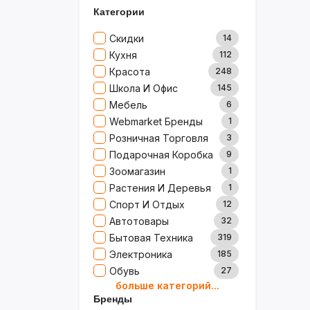
Категории
Скидки
14
Кухня
112
Красота
248
Школа И Офис
145
Мебель
6
Webmarket Бренды
1
Розничная Торговля
3
Подарочная Коробка
9
Зоомагазин
1
Растения И Деревья
1
Спорт И Отдых
12
Автотовары
32
Бытовая Техника
319
Электроника
185
Обувь
27
больше категорий...
Товары Для Дома
79
Бренды
Ювелирные Изделия
0