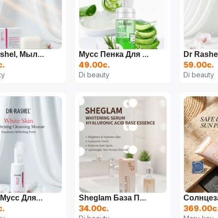
DR. Rashel, Мыло Отбеливающее Для Лица И Тела, Против Прыщей, Угрей И Акне, 100 Г
Мусс Пенка Для Умывания Лица Dr Rashel, 125 Г
с.
49.00с.
59.00с.
ty
Di beauty
Di beauty
Пенка-Мусс Для Лица Dr.Rashel, Whitening Cleansing Mousse, 115 Мл
Sheglam База Под Макияж, Основа Для Лица, Для Всех Типов Кожи, 100 Мл
с.
34.00с.
369.00с