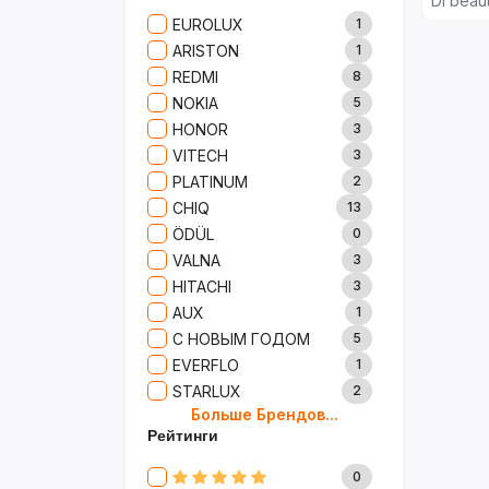
Di beau
Сад И Дача
52
EUROLUX
1
Аксессуары
61
ARISTON
1
Игрушки
15
REDMI
8
Одежда
5
NOKIA
5
Сумки И Рюкзаки
27
HONOR
3
Ремонт
13
VITECH
3
Продукты
35
PLATINUM
2
Детские Товары
72
CHIQ
13
Бытовая Химия
91
ÖDÜL
0
Хобби
40
VALNA
3
HITACHI
3
AUX
1
С НОВЫМ ГОДОМ
5
EVERFLO
1
STARLUX
2
Больше Брендов...
BOSCH
2
Рейтинги
MARY KAY
4
TRICHUP
20
0