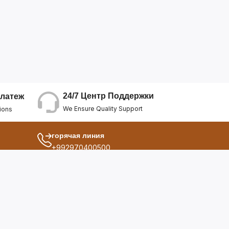
24/7 Центр Поддержки
латеж
We Ensure Quality Support
ions
горячая линия
+992970400500
другой
ия
О Нас
дукты
Условия Использования
Политика Конфиденциальнос...
ы
Политика Возврата Средств
опросы
Политика Возврата Товара
Политика Отмены Заказа