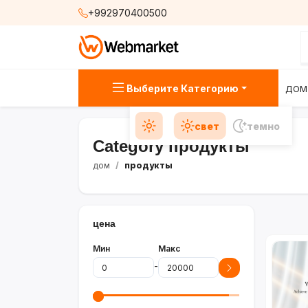
+992970400500
Выберите Категорию
ДОМ
свет
темно
Category продукты
дом
продукты
цена
Мин
Макс
-