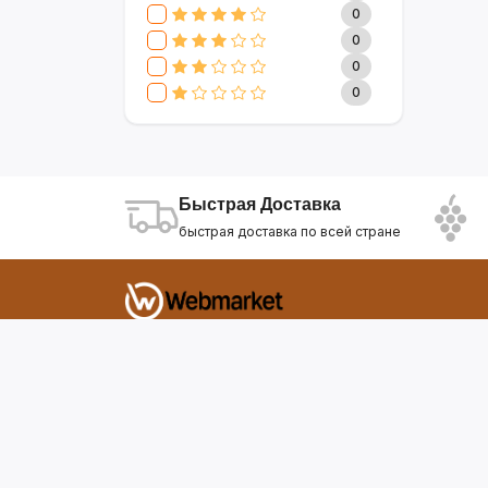
CLIVE & KEIRA
17
0
SEVAVEREK
6
0
DSP
0
0
SUPER CREST
4
0
NIKURA
2
KARCHER
9
МАМА ЗНАЕТ
6
WISDOM
3
Быстрая Доставка
APPLE
4
быстрая доставка по всей стране
AOTE
7
SOKANY
2
ELEMENT
13
INTEX
0
Фирдавси 8 Душанбе Таджикистан
SONIFER
17
RAF
46
webmarket.tj@gmail.com
UAKEEN
35
KIDILO
7
SHAIK
59
WEBMARKET
12