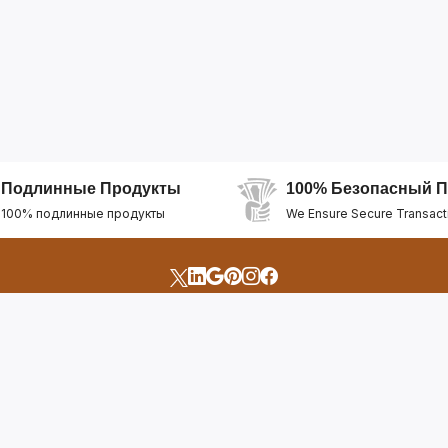
Подлинные Продукты
100% Безопасный П
100% подлинные продукты
We Ensure Secure Transact
счета
Быстрые Ссылки
Открыть Свой Магазин
Горящие Предложен
профиль
Рекомендуемые Про
Отслеживать Заказ
Лучшие Магазины
Помощь И Поддержка
Последние Продукт
Билет Поддержки
Часто задаваемые в