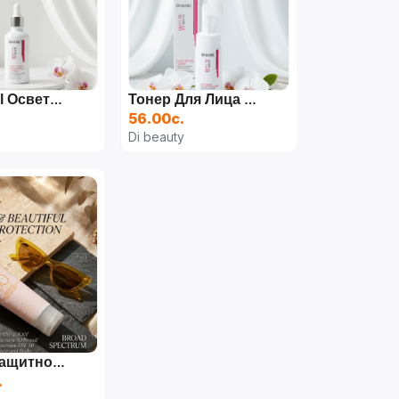
Dr Rashel Осветляющая Серия По Уходу За Кожей Whitening Fade Spots Skin Care Series 4шт
Тонер Для Лица Dr.Rashel Whitening Fade Spots Toner DRL-1698, 100 Мл
56.00с.
Di beauty
Солнцезащитное Средство Mary Kay SPF 50+
.