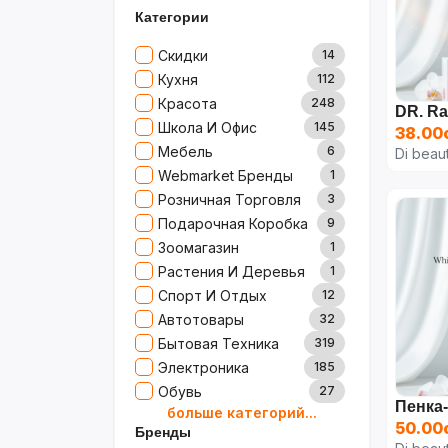
Категории
Скидки
14
Кухня
112
Красота
248
Школа И Офис
145
38.00
Мебель
6
Di beau
Webmarket Бренды
1
Розничная Торговля
3
Подарочная Коробка
9
Зоомагазин
1
Растения И Деревья
1
Спорт И Отдых
12
Автотовары
32
Бытовая Техника
319
Электроника
185
Обувь
27
больше категорий...
Товары Для Дома
79
50.00
Бренды
Ювелирные Изделия
0