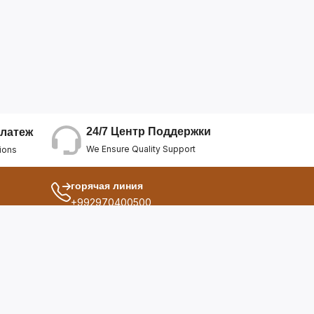
24/7 Центр Поддержки
латеж
We Ensure Quality Support
ions
горячая линия
+992970400500
другой
ия
О Нас
дукты
Условия Использования
Политика Конфиденциальнос...
ы
Политика Возврата Средств
опросы
Политика Возврата Товара
Политика Отмены Заказа