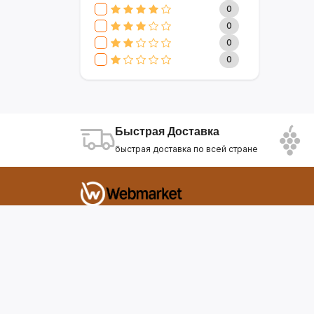
CLIVE & KEIRA
17
0
SEVAVEREK
6
0
DSP
0
0
SUPER CREST
4
0
NIKURA
2
KARCHER
9
МАМА ЗНАЕТ
6
WISDOM
3
Быстрая Доставка
APPLE
4
быстрая доставка по всей стране
AOTE
7
SOKANY
2
ELEMENT
13
INTEX
0
Фирдавси 8 Душанбе Таджикистан
SONIFER
17
RAF
46
webmarket.tj@gmail.com
UAKEEN
35
KIDILO
7
SHAIK
59
WEBMARKET
12