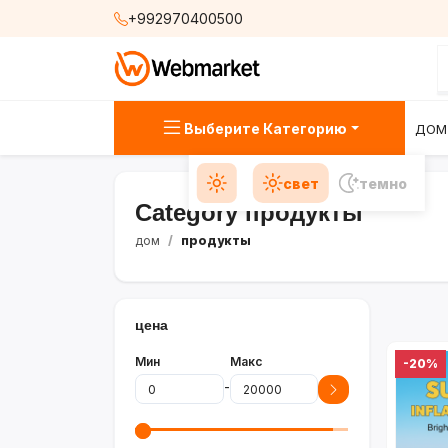
+992970400500
Выберите Категорию
ДОМ
свет
темно
Category продукты
дом
продукты
цена
Мин
Макс
-20%
-