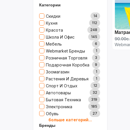
Категории
Скидки
14
Кухня
112
Красота
248
Школа И Офис
145
90.00с.
Мебель
6
Webmar
Webmarket Бренды
1
Розничная Торговля
3
Подарочная Коробка
9
Зоомагазин
1
Растения И Деревья
1
Спорт И Отдых
12
Автотовары
32
Бытовая Техника
319
Электроника
185
Обувь
27
больше категорий...
Товары Для Дома
79
Бренды
Ювелирные Изделия
0