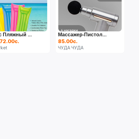
Матрас Пляжный 183*76 См Bestway
Массажер-Пистолет Перкуссионный
72.00с.
85.00с.
ket
ЧУДА ЧУДА