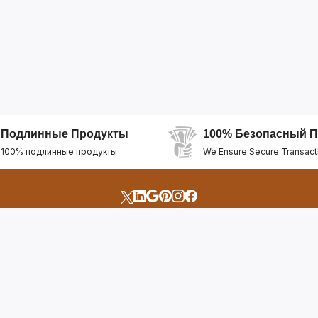
Подлинные Продукты
100% Безопасный П
100% подлинные продукты
We Ensure Secure Transact
счета
Быстрые Ссылки
Открыть Свой Магазин
Горящие Предложен
профиль
Рекомендуемые Про
Отслеживать Заказ
Лучшие Магазины
Помощь И Поддержка
Последние Продукт
Билет Поддержки
Часто задаваемые в