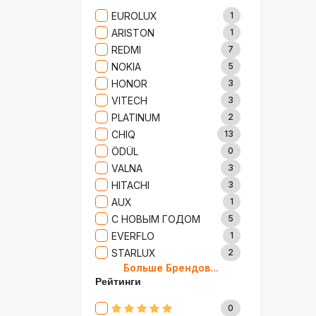
Сад И Дача
52
EUROLUX
1
Аксессуары
61
ARISTON
1
Игрушки
15
REDMI
7
Одежда
5
NOKIA
5
Сумки И Рюкзаки
27
HONOR
3
Ремонт
13
VITECH
3
Продукты
35
PLATINUM
2
Детские Товары
72
CHIQ
13
Бытовая Химия
91
ÖDÜL
0
Хобби
40
VALNA
3
HITACHI
3
AUX
1
С НОВЫМ ГОДОМ
5
EVERFLO
1
STARLUX
2
Больше Брендов...
BOSCH
2
Рейтинги
MARY KAY
4
TRICHUP
20
0