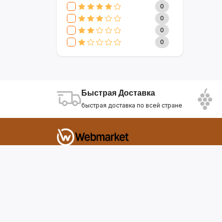
CLIVE & KEIRA
17
0
SEVAVEREK
6
0
DSP
0
0
SUPER CREST
4
0
NIKURA
2
KARCHER
9
МАМА ЗНАЕТ
6
WISDOM
3
Быстрая Доставка
APPLE
4
быстрая доставка по всей стране
AOTE
7
SOKANY
2
ELEMENT
13
INTEX
0
Фирдавси 8 Душанбе Таджикистан
SONIFER
17
RAF
46
webmarket.tj@gmail.com
UAKEEN
35
KIDILO
7
SHAIK
59
WEBMARKET
12