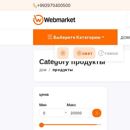
+992970400500
Выберите Категорию
ДОМ
свет
темно
Category продукты
дом
продукты
цена
Мин
Макс
-