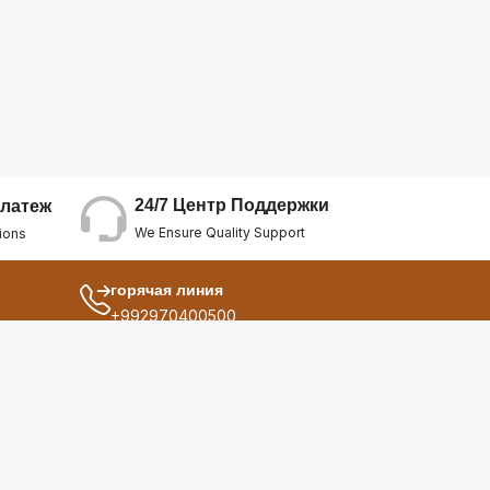
24/7 Центр Поддержки
латеж
We Ensure Quality Support
ions
горячая линия
+992970400500
другой
ия
О Нас
дукты
Условия Использования
Политика Конфиденциальнос...
ы
Политика Возврата Средств
опросы
Политика Возврата Товара
Политика Отмены Заказа