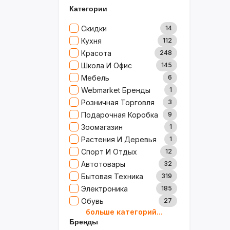
Категории
Скидки
14
Кухня
112
Красота
248
Школа И Офис
145
Мебель
6
Webmarket Бренды
1
Розничная Торговля
3
Подарочная Коробка
9
Зоомагазин
1
Растения И Деревья
1
Спорт И Отдых
12
Автотовары
32
Бытовая Техника
319
Электроника
185
Обувь
27
больше категорий...
Товары Для Дома
79
Бренды
Ювелирные Изделия
0