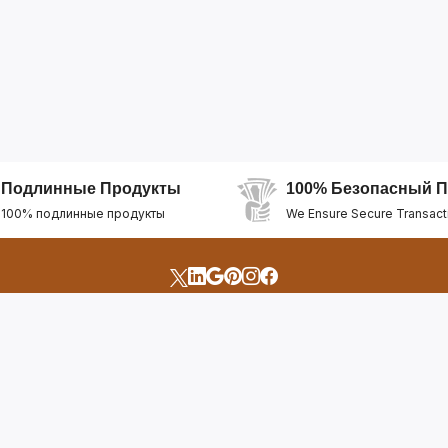
Подлинные Продукты
100% Безопасный П
100% подлинные продукты
We Ensure Secure Transact
счета
Быстрые Ссылки
Открыть Свой Магазин
Горящие Предложен
профиль
Рекомендуемые Про
Отслеживать Заказ
Лучшие Магазины
Помощь И Поддержка
Последние Продукт
Билет Поддержки
Часто задаваемые в