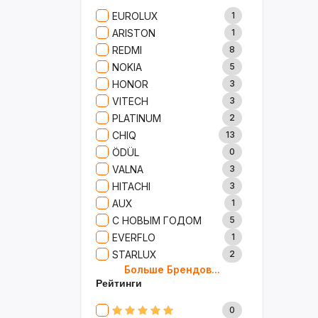
Сад И Дача
52
EUROLUX
1
Аксессуары
61
ARISTON
1
Игрушки
15
REDMI
8
Одежда
5
NOKIA
5
Сумки И Рюкзаки
27
HONOR
3
Ремонт
13
VITECH
3
Продукты
35
PLATINUM
2
Детские Товары
72
CHIQ
13
Бытовая Химия
91
ÖDÜL
0
Хобби
40
VALNA
3
HITACHI
3
AUX
1
С НОВЫМ ГОДОМ
5
EVERFLO
1
STARLUX
2
Больше Брендов...
BOSCH
2
Рейтинги
MARY KAY
4
TRICHUP
20
0