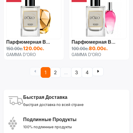
Парфюмерная Вода Для Женщин Paco Rabanne Lady Million,
Парфюмерная Вода Для Женщин Escada Sexy Graffiti,
120.00с.
80.00с.
150.00с.
100.00с.
GAMMA D’ORO
GAMMA D’ORO
1
2
...
3
4
Быстрая Доставка
быстрая доставка по всей стране
Подлинные Продукты
100% подлинные продукты