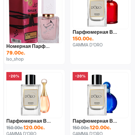
Парфюмерная Вода Для Женщин Cacharel Amor Amor,
150.00с.
GAMMA D’ORO
Номерная Парфюмерия Shaik W202 (50 Мл) — Цветочно-Фруктовый Нишевый Аромат
79.00с.
Iso_shop
-20%
-20%
Парфюмерная Вода Для Женщин Christian Dior J'adore,
Парфюмерная Вода Для Женщин Britney Spears Midnight Fantasy,
120.00с.
120.00с.
150.00с.
150.00с.
GAMMA D’ORO
GAMMA D’ORO