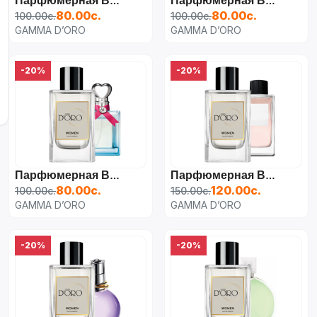
Парфюмерная Вода Для Женщин Moschino I Love Love Cheap And Chic,
Парфюмерная Вода Для Женщин Escada Sexy Graffiti,
80.00с.
80.00с.
100.00с.
100.00с.
GAMMA D’ORO
GAMMA D’ORO
-20%
-20%
Парфюмерная Вода Для Женщин Moschino Funny,
Парфюмерная Вода Для Женщин Dolce Gabbana 3 L'imperatrice,
80.00с.
120.00с.
100.00с.
150.00с.
GAMMA D’ORO
GAMMA D’ORO
-20%
-20%