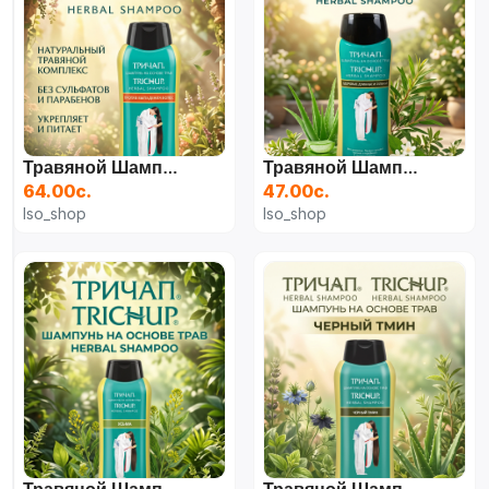
Травяной Шампунь Trichup (Против Выпадения Волос), 400 Мл
Травяной Шампунь Trichup (Здоровые, Длинные И Сильные Волосы), 200 Мл
64.00с.
47.00с.
Iso_shop
Iso_shop