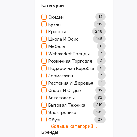
Категории
Скидки
14
Кухня
112
Красота
248
Школа И Офис
145
Мебель
6
Webmarket Бренды
1
Розничная Торговля
3
Подарочная Коробка
9
Зоомагазин
1
Растения И Деревья
1
Спорт И Отдых
12
Автотовары
32
Бытовая Техника
319
Электроника
185
Обувь
27
больше категорий...
Товары Для Дома
79
Бренды
Ювелирные Изделия
0