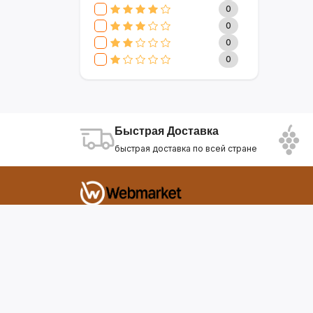
CLIVE & KEIRA
17
0
SEVAVEREK
6
0
DSP
0
0
SUPER CREST
4
0
NIKURA
2
KARCHER
9
МАМА ЗНАЕТ
6
WISDOM
3
Быстрая Доставка
APPLE
4
быстрая доставка по всей стране
AOTE
7
SOKANY
2
ELEMENT
13
INTEX
0
Фирдавси 8 Душанбе Таджикистан
SONIFER
17
RAF
46
webmarket.tj@gmail.com
UAKEEN
35
KIDILO
7
SHAIK
59
WEBMARKET
12