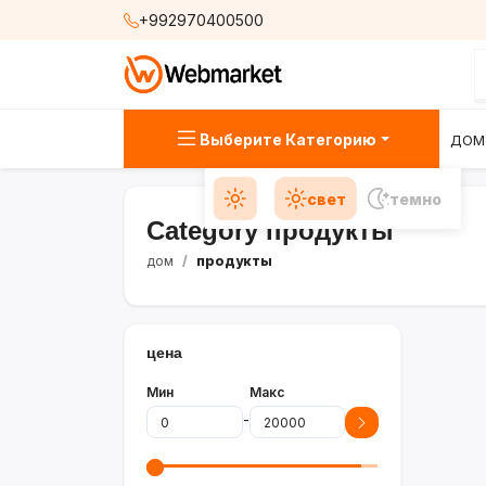
+992970400500
Выберите Категорию
ДОМ
свет
темно
Category продукты
дом
продукты
цена
Мин
Макс
-