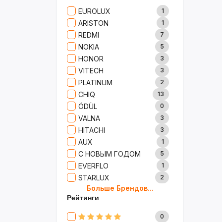
Сад И Дача
52
EUROLUX
1
Аксессуары
61
ARISTON
1
Игрушки
15
REDMI
7
Одежда
5
NOKIA
5
Сумки И Рюкзаки
27
HONOR
3
Ремонт
13
VITECH
3
Продукты
35
PLATINUM
2
Детские Товары
72
CHIQ
13
Бытовая Химия
91
ÖDÜL
0
Хобби
40
VALNA
3
HITACHI
3
AUX
1
С НОВЫМ ГОДОМ
5
EVERFLO
1
STARLUX
2
Больше Брендов...
BOSCH
2
Рейтинги
MARY KAY
4
TRICHUP
20
0