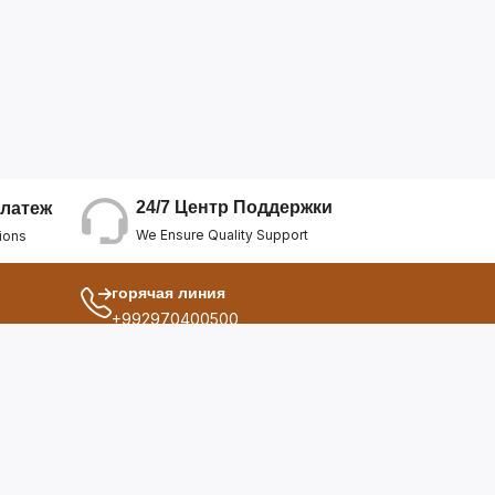
24/7 Центр Поддержки
латеж
We Ensure Quality Support
ions
горячая линия
+992970400500
другой
ия
О Нас
дукты
Условия Использования
Политика Конфиденциальнос...
ы
Политика Возврата Средств
опросы
Политика Возврата Товара
Политика Отмены Заказа