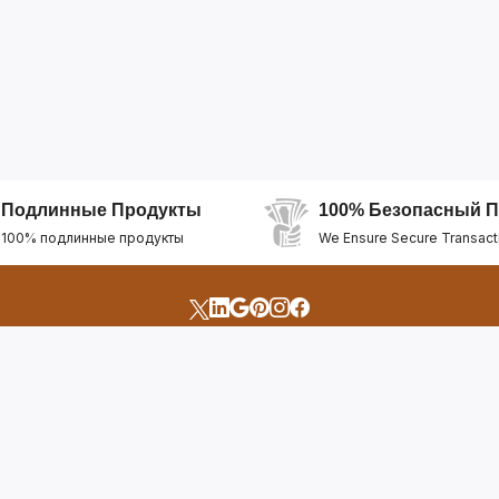
Подлинные Продукты
100% Безопасный П
100% подлинные продукты
We Ensure Secure Transact
счета
Быстрые Ссылки
Открыть Свой Магазин
Горящие Предложен
профиль
Рекомендуемые Про
Отслеживать Заказ
Лучшие Магазины
Помощь И Поддержка
Последние Продукт
Билет Поддержки
Часто задаваемые в