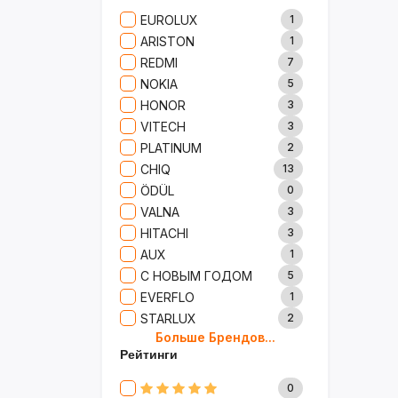
Сад И Дача
52
EUROLUX
1
Аксессуары
61
ARISTON
1
Игрушки
15
REDMI
7
Одежда
5
NOKIA
5
Сумки И Рюкзаки
27
HONOR
3
Ремонт
13
VITECH
3
Продукты
35
PLATINUM
2
Детские Товары
72
CHIQ
13
Бытовая Химия
91
ÖDÜL
0
Хобби
40
VALNA
3
HITACHI
3
AUX
1
С НОВЫМ ГОДОМ
5
EVERFLO
1
STARLUX
2
Больше Брендов...
BOSCH
2
Рейтинги
MARY KAY
4
TRICHUP
20
0