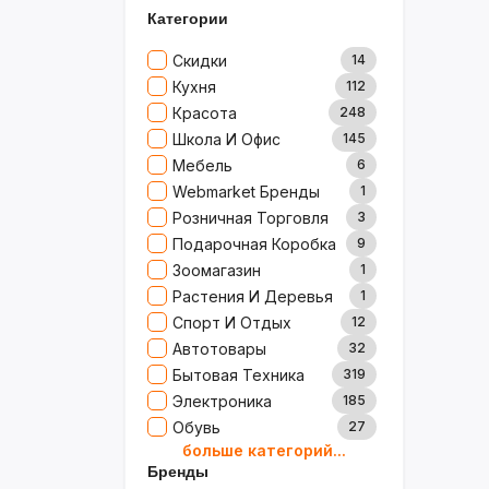
Категории
Скидки
14
Кухня
112
Красота
248
Школа И Офис
145
Мебель
6
Webmarket Бренды
1
Розничная Торговля
3
Подарочная Коробка
9
Зоомагазин
1
Растения И Деревья
1
Спорт И Отдых
12
Автотовары
32
Бытовая Техника
319
Электроника
185
Обувь
27
больше категорий...
Товары Для Дома
79
Бренды
Ювелирные Изделия
0