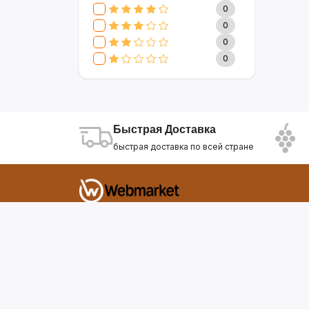
CLIVE & KEIRA
17
0
SEVAVEREK
6
0
DSP
0
0
SUPER CREST
4
0
NIKURA
2
KARCHER
9
МАМА ЗНАЕТ
6
WISDOM
3
Быстрая Доставка
APPLE
4
быстрая доставка по всей стране
AOTE
7
SOKANY
2
ELEMENT
13
INTEX
0
Фирдавси 8 Душанбе Таджикистан
SONIFER
17
RAF
46
webmarket.tj@gmail.com
UAKEEN
35
KIDILO
7
SHAIK
59
WEBMARKET
12