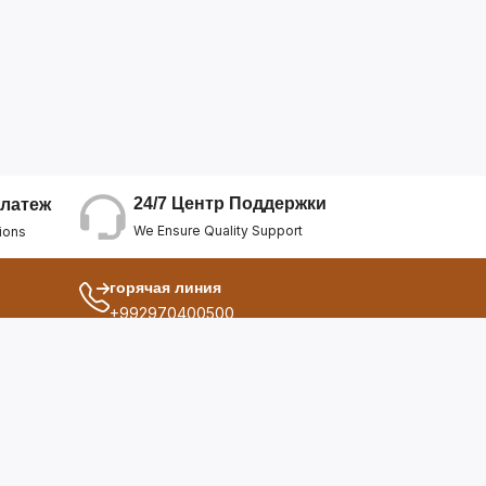
24/7 Центр Поддержки
латеж
We Ensure Quality Support
ions
горячая линия
+992970400500
другой
ия
О Нас
дукты
Условия Использования
Политика Конфиденциальнос...
ы
Политика Возврата Средств
опросы
Политика Возврата Товара
Политика Отмены Заказа