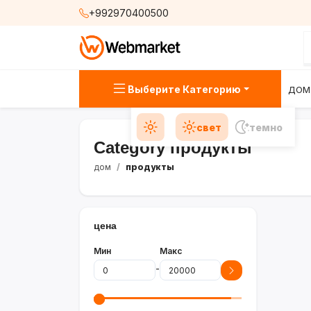
+992970400500
Выберите Категорию
ДОМ
свет
темно
Category продукты
дом
продукты
цена
Мин
Макс
-