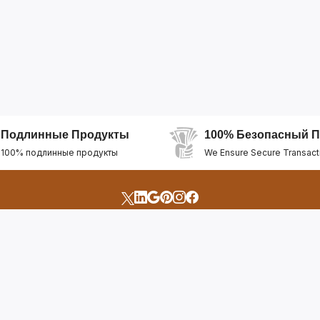
Подлинные Продукты
100% Безопасный П
100% подлинные продукты
We Ensure Secure Transact
счета
Быстрые Ссылки
Открыть Свой Магазин
Горящие Предложен
профиль
Рекомендуемые Про
Отслеживать Заказ
Лучшие Магазины
Помощь И Поддержка
Последние Продукт
Билет Поддержки
Часто задаваемые в