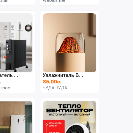
istan
Webmarket
Обогреватель Масляный RAF R.1338B, Электрический, 2900 Вт
Увлажнитель Воздуха Вулкан С Подсветкой,светильники 300 Мл
.
85.00с.
 shop
ЧУДА ЧУДА