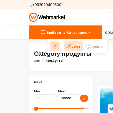
+992970400500
Выберите Категорию
ДОМ
свет
темно
Category продукты
дом
продукты
цена
Мин
Макс
-