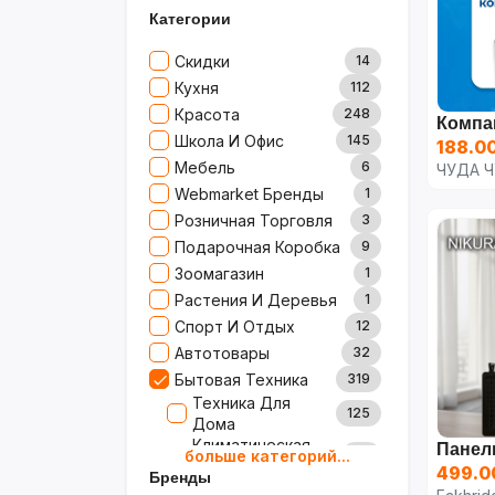
Категории
Скидки
14
Кухня
112
Красота
248
Школа И Офис
145
188.0
Мебель
6
ЧУДА 
Webmarket Бренды
1
Розничная Торговля
3
Подарочная Коробка
9
Зоомагазин
1
Растения И Деревья
1
Спорт И Отдых
12
Автотовары
32
Бытовая Техника
319
Техника Для
125
Дома
Климатическая
больше категорий...
52
Техника
499.0
Бренды
Кондиционеры
11