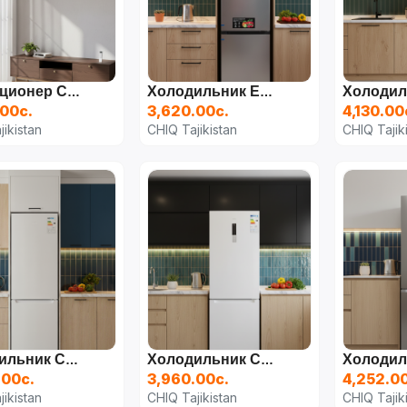
Kондиционер CHiQ 18 Куб
Холодильник ELEМENT
.00с.
3,620.00с.
4,130.00
ikistan
CHIQ Tajikistan
CHIQ Tajik
Холодильник CHIQ 270л
Холодильник CHIQ 340л
.00с.
3,960.00с.
4,252.0
ikistan
CHIQ Tajikistan
CHIQ Tajik