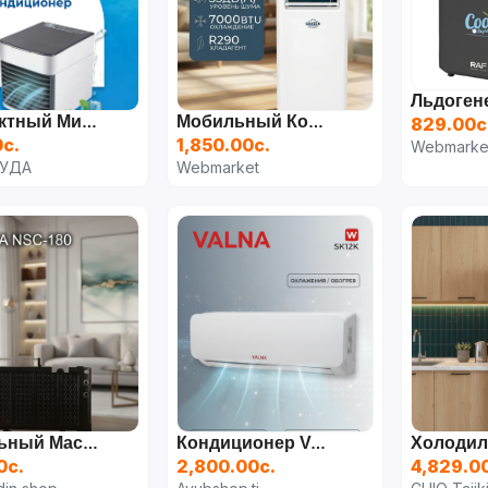
Компактный Мини-Кондиционер - Arctic Air
Мобильный Кондиционер UAKEEN ZL-1211
829.00с
0с.
1,850.00с.
Webmarke
ЧУДА
Webmarket
Панельный Масляный Обогреватель NIKURA NSC-180
Кондиционер VALNA SK12K
0с.
2,800.00с.
4,829.0