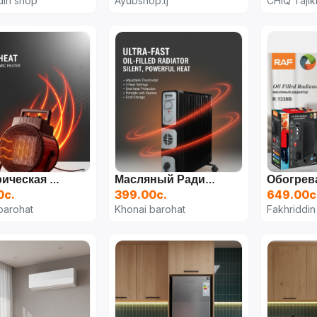
din shop
Ayubshop.tj
CHIQ Tajik
Электрическая Тепловая Пушка CR-8221
Масляный Радиатор WISDOM (Обогреватель)
0с.
399.00с.
649.00с
barohat
Khonai barohat
Fakhriddin