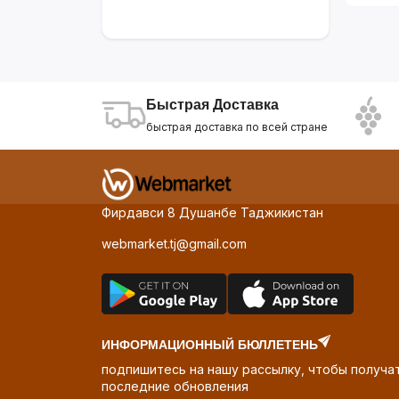
LG
16
Samsung
21
Demo Brand
36
Demo Brand1
4
ASUS
2
Быстрая Доставка
Gamma D'ORO
108
быстрая доставка по всей стране
Фирдавси 8 Душанбе Таджикистан
webmarket.tj@gmail.com
ИНФОРМАЦИОННЫЙ БЮЛЛЕТЕНЬ
подпишитесь на нашу рассылку, чтобы получа
последние обновления