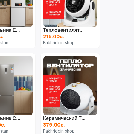
Холодильник ELEMENT
Тепловентилятор С Терморегулятором И Таймером RAF R.1182 2000Вт Белый
с.
215.00с.
istan
Fakhriddin shop
Холодильник CHIQ 317л
Керамический Тепловентилятор RAF R1186, Эффективное Отопление, С Регулировкой Наклона, 1800 В Белый
0с.
379.00с.
istan
Fakhriddin shop