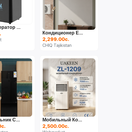
Льдогенератор RAF R.0311B 150 Вт, Чёрный
.
Кондиционер ELEMENT 12 Куб
2,299.00с.
t
CHIQ Tajikistan
Холодильник CHIQ
Мобильный Кондиционер UAKEEN ZL-1209
0с.
2,500.00с.