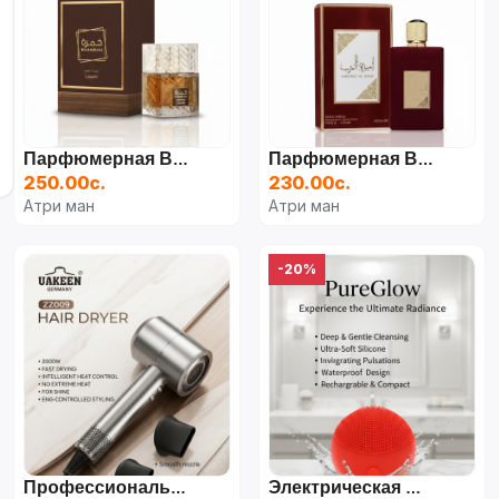
Парфюмерная Вода Lattafa Khamrah Qahwa, 100 Мл
Парфюмерная Вода Ameerat Al Arab, 100 Мл
250.00с.
230.00с.
Атри ман
Атри ман
-20%
Профессиональный Фен UAKEEN ZZ009 (2800 Вт) С LCD-Дисплеем
Электрическая Щеточка/Массажер Для Лица