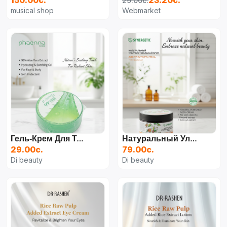
150.00с.
23.20с.
29.00с.
musical shop
Webmarket
Гель-Крем Для Тела Phaenna, Увлажняющий, Восстанавливающий, С Алоэ Вера
Натуральный Ультрапитательный Крем Synergetic Для Упругости Тела, 300 Мл
29.00с.
79.00с.
Di beauty
Di beauty