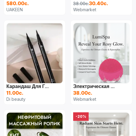
580.00с.
30.40с.
38.00с.
UAKEEN
Webmarket
Карандаш Для Губ И Подводка Для Глаз Sheglam, 2 В 1, 12 Оттенков
Электрическая Щеточка/Массажер Для Лица Polo Smart
11.00с.
38.00с.
Di beauty
Webmarket
-20%