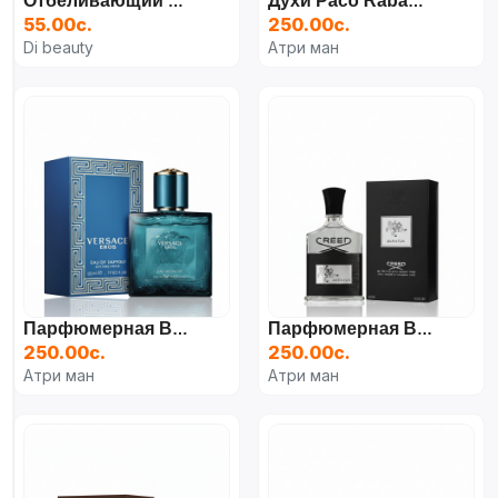
Отбеливающий Крем Dr. Rashel Body & Private Parts
Духи Paco Rabanne Invictus Parfum, 100 Мл
55.00с.
250.00с.
Di beauty
Атри ман
Парфюмерная Вода Versace Eros, 100 Мл
Парфюмерная Вода Creed Aventus, 100 Мл
250.00с.
250.00с.
Атри ман
Атри ман