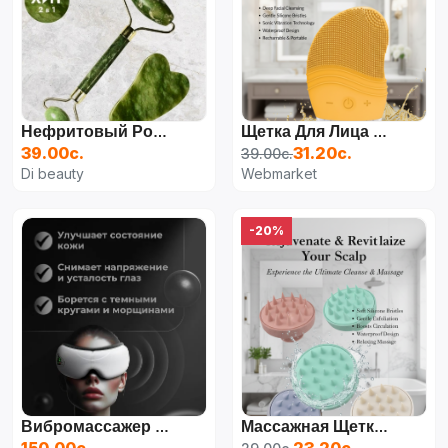
Нефритовый Роликовый Массажер Для Лица И Тела, Скребок Гуаша Из Камня
Щетка Для Лица POLO SMART Для Массажа
39.00с.
31.20с.
39.00с.
Di beauty
Webmarket
-20%
Вибромассажер Для Лица И Глаз Беспроводной
Массажная Щетка Для Волос