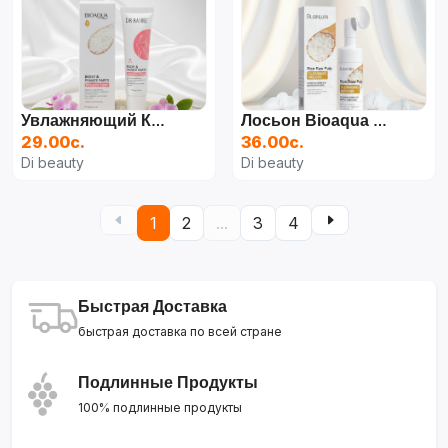
Увлажняющий Крем Для Кожи Вокруг Глаз И Век, Bioaqua Rice Raw Pulp Eye Cream, 20 Г
Лосьон Bioaqua Rice Raw Pulp, 120 Мл
29.00с.
36.00с.
Di beauty
Di beauty
1
2
...
3
4
Быстрая Доставка
быстрая доставка по всей стране
Подлинные Продукты
100% подлинные продукты