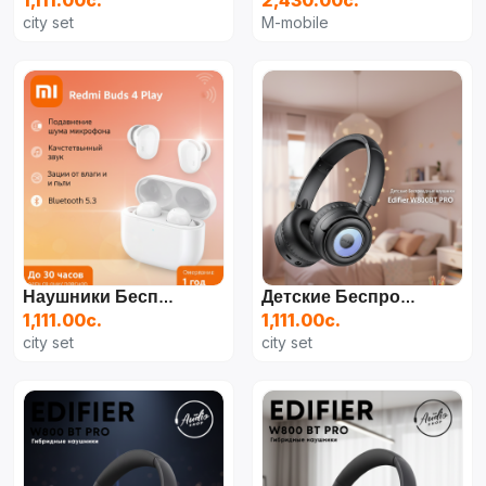
1,111.00с.
2,430.00с.
city set
M-mobile
Наушники Беспроводные Redmi Buds 6 Play - Белые
Детские Беспроводные Наушники/Р.:Style A|Цв.:Black|
1,111.00с.
1,111.00с.
city set
city set