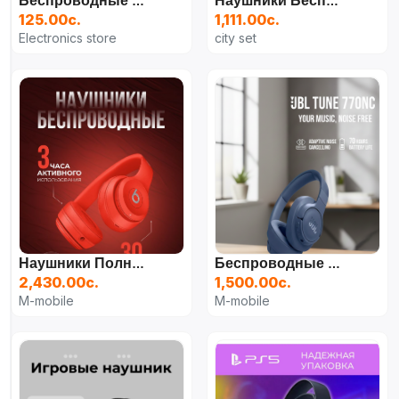
Беспроводные Наушники AirPods 2
Наушники Беспроводные С Микрофоном, Bluetooth, USB Type-C, Белый
125.00с.
1,111.00с.
Electronics store
city set
Наушники Полноразмерные Bluetooth Beats Studio3 Red
Беспроводные Наушники JBL Tune 770NC
2,430.00с.
1,500.00с.
M-mobile
M-mobile