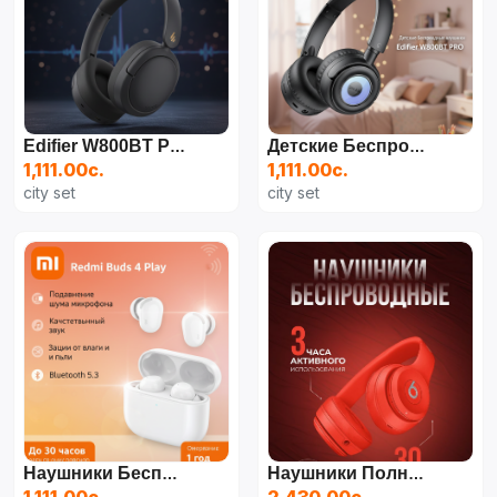
Edifier W800BT PRO — Беспроводные Наушники С Активным Шумоподавлением
Детские Беспроводные Наушники/Р.:Style A|Цв.:Black|
1,111.00с.
1,111.00с.
city set
city set
Наушники Беспроводные Redmi Buds 6 Play - Белые
Наушники Полноразмерные Bluetooth Beats Studio3 Red