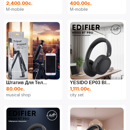
2,400.00с.
400.00с.
M-mobile
M-mobile
Штатив Для Телефона Настольный
YESIDO EP03 Bluetooth Беспроводная Стереогарнитура Складные Наушники С Аудиокабелем
80.00с.
1,111.00с.
musical shop
city set