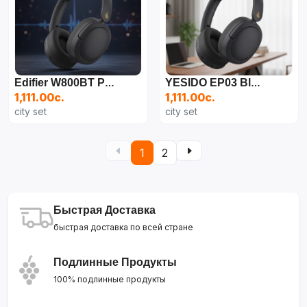
Edifier W800BT PRO — Беспроводные Наушники С Активным Шумоподавлением
YESIDO EP03 Bluetooth Беспроводная Стереогарнитура Складные Наушники С Аудиокабелем
1,111.00с.
1,111.00с.
city set
city set
1
2
Быстрая Доставка
быстрая доставка по всей стране
Подлинные Продукты
100% подлинные продукты