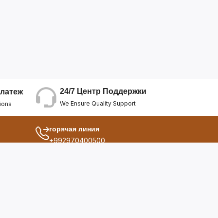
24/7 Центр Поддержки
латеж
We Ensure Quality Support
ions
горячая линия
+992970400500
другой
ия
О Нас
дукты
Условия Использования
Политика Конфиденциальнос...
ы
Политика Возврата Средств
опросы
Политика Возврата Товара
Политика Отмены Заказа