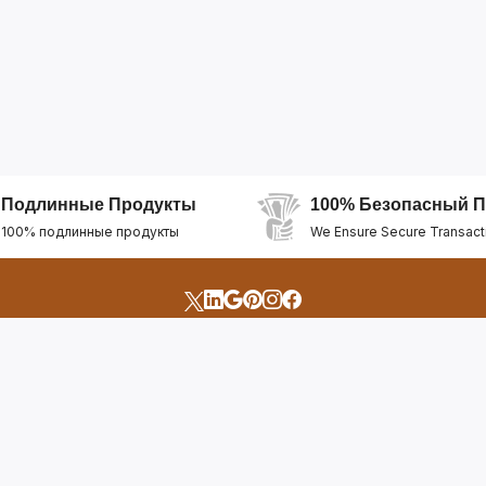
Подлинные Продукты
100% Безопасный П
100% подлинные продукты
We Ensure Secure Transact
счета
Быстрые Ссылки
Открыть Свой Магазин
Горящие Предложен
профиль
Рекомендуемые Про
Отслеживать Заказ
Лучшие Магазины
Помощь И Поддержка
Последние Продукт
Билет Поддержки
Часто задаваемые в