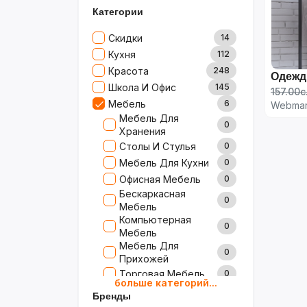
Категории
Скидки
14
Кухня
112
Красота
248
Одежд
Школа И Офис
145
157.00с
Мебель
6
Webmar
Мебель Для
0
Хранения
Столы И Стулья
0
Мебель Для Кухни
0
Офисная Мебель
0
Бескаркасная
0
Мебель
Компьютерная
0
Мебель
Мебель Для
0
Прихожей
Торговая Мебель
0
больше категорий...
Детская Мебель
0
Бренды
Мебель Для