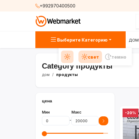
+992970400500
Выберите Категорию
ДОМ
свет
темно
Category продукты
дом
продукты
цена
Мин
Макс
-20%
-