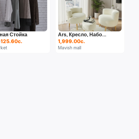
ная Стойка
Ars, Кресло, Набор Из 3-Х Предметов. Цвет Бежевый ТУРЕЦКИЙ
125.60с.
1,999.00с.
.
ket
Mavish mall